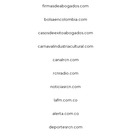
firmasdeabogados.com
bolsaencolombia.com
casosdeexitoabogados.com
carnavalindustriacultural.com
canalrcn.com
rcnradio.com
noticiasrcn.com
lafm.com.co
alerta.com.co
deportesrcn.com