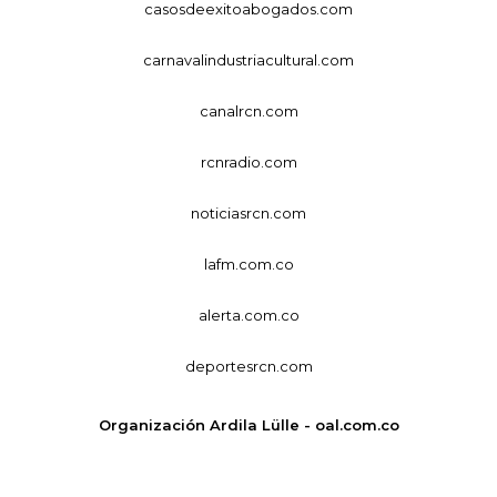
casosdeexitoabogados.com
carnavalindustriacultural.com
canalrcn.com
rcnradio.com
noticiasrcn.com
lafm.com.co
alerta.com.co
deportesrcn.com
Organización Ardila Lülle - oal.com.co