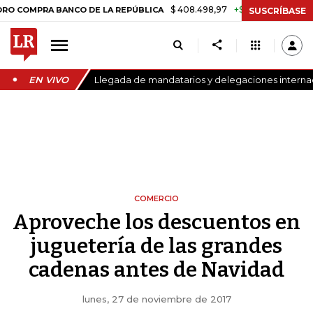
$ 408.498,97
+$ 8.753,81
+2,19%
A BANCO DE LA REPÚBLICA
TAS
SUSCRÍBASE
EN VIVO
Llegada de mandatarios y delegaciones internaci
COMERCIO
Aproveche los descuentos en
juguetería de las grandes
cadenas antes de Navidad
lunes, 27 de noviembre de 2017