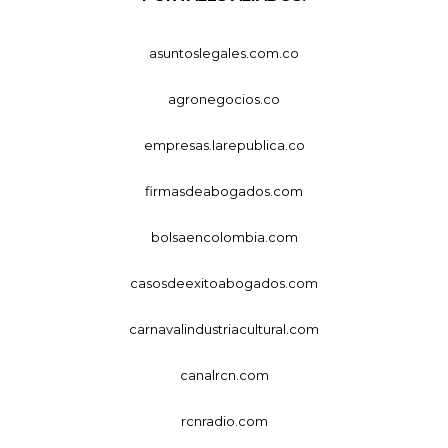
asuntoslegales.com.co
agronegocios.co
empresas.larepublica.co
firmasdeabogados.com
bolsaencolombia.com
casosdeexitoabogados.com
carnavalindustriacultural.com
canalrcn.com
rcnradio.com