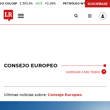
2.350,94
+6,13
+0,26%
US$ 78,18
US$ 0,1
COLCAP
PETRÓLEO WTI
SUSCRÍBASE
CONSEJO EUROPEO
AGREGAR A MIS TEMAS
Últimas noticias sobre:
Consejo Europeo