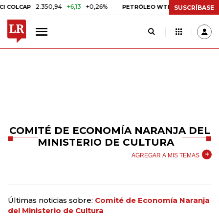
2.350,94
+6,13
+0,26%
US$ 78,01
US$ 2,92
LCAP
PETRÓLEO WTI
SUSCRÍBASE
COMITÉ DE ECONOMÍA NARANJA DEL
MINISTERIO DE CULTURA
AGREGAR A MIS TEMAS
Últimas noticias sobre:
Comité de Economía Naranja
del Ministerio de Cultura