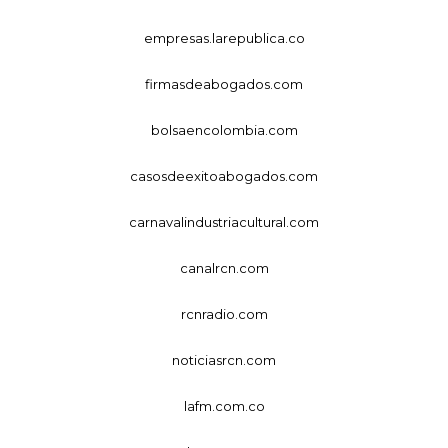
empresas.larepublica.co
firmasdeabogados.com
bolsaencolombia.com
casosdeexitoabogados.com
carnavalindustriacultural.com
canalrcn.com
rcnradio.com
noticiasrcn.com
lafm.com.co