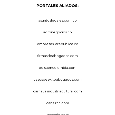
PORTALES ALIADOS:
asuntoslegales.com.co
agronegocios.co
empresas.larepublica.co
firmasdeabogados.com
bolsaencolombia.com
casosdeexitoabogados.com
carnavalindustriacultural.com
canalrcn.com
rcnradio.com