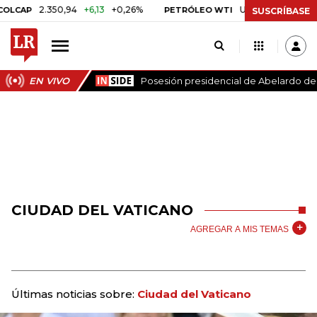
2.350,94
+6,13
+0,26%
US$ 78,01
US$ 2,92
+3,
PETRÓLEO WTI
SUSCRÍBASE
EN VIVO
Posesión presidencial de Abelardo de l
CIUDAD DEL VATICANO
AGREGAR A MIS TEMAS
Últimas noticias sobre:
Ciudad del Vaticano