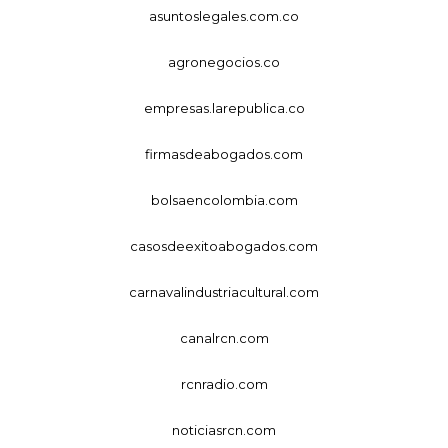
asuntoslegales.com.co
agronegocios.co
empresas.larepublica.co
firmasdeabogados.com
bolsaencolombia.com
casosdeexitoabogados.com
carnavalindustriacultural.com
canalrcn.com
rcnradio.com
noticiasrcn.com