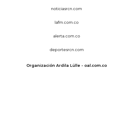
noticiasrcn.com
lafm.com.co
alerta.com.co
deportesrcn.com
Organización Ardila Lülle - oal.com.co