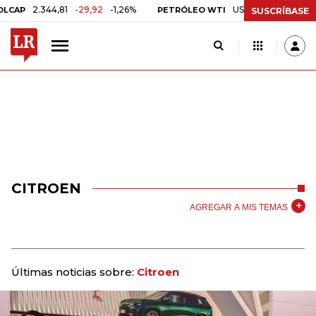
2.344,81
-29,92
-1,26%
US$ 75,09
-US$ 0,24
-
P
PETRÓLEO WTI
SUSCRÍBASE
CITROEN
AGREGAR A MIS TEMAS
Últimas noticias sobre:
Citroen