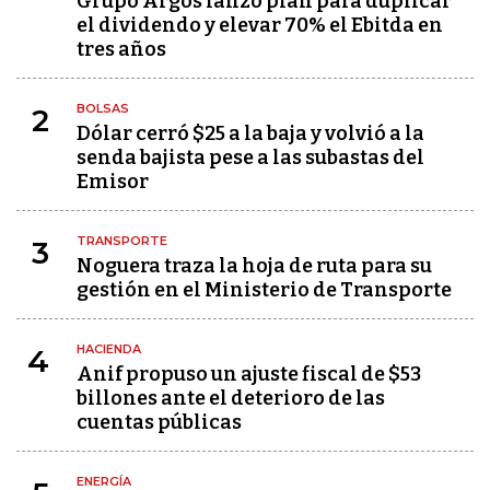
Grupo Argos lanzó plan para duplicar
el dividendo y elevar 70% el Ebitda en
tres años
BOLSAS
2
Dólar cerró $25 a la baja y volvió a la
senda bajista pese a las subastas del
Emisor
TRANSPORTE
3
Noguera traza la hoja de ruta para su
gestión en el Ministerio de Transporte
HACIENDA
4
Anif propuso un ajuste fiscal de $53
billones ante el deterioro de las
cuentas públicas
ENERGÍA