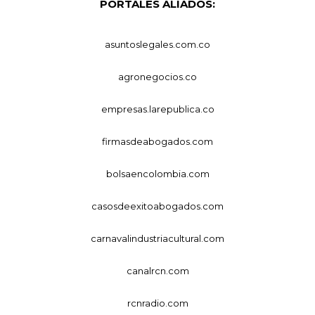
PORTALES ALIADOS:
asuntoslegales.com.co
agronegocios.co
empresas.larepublica.co
firmasdeabogados.com
bolsaencolombia.com
casosdeexitoabogados.com
carnavalindustriacultural.com
canalrcn.com
rcnradio.com