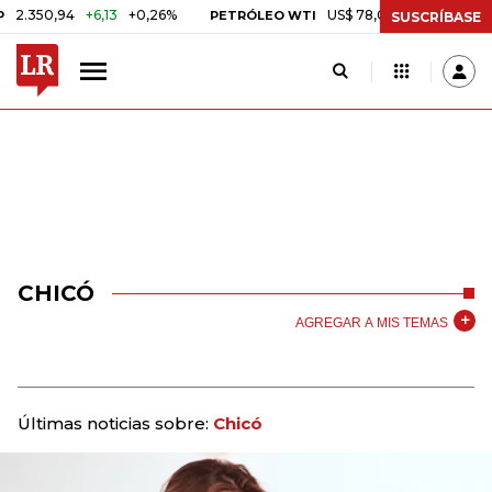
350,94
+6,13
+0,26%
US$ 78,01
US$ 2,92
+3,89%
PETRÓLEO WTI
SUSCRÍBASE
CHICÓ
AGREGAR A MIS TEMAS
Últimas noticias sobre:
Chicó