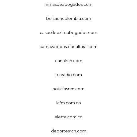
firmasdeabogados.com
bolsaencolombia.com
casosdeexitoabogados.com
carnavalindustriacultural.com
canalrcn.com
rcnradio.com
noticiasrcn.com
lafm.com.co
alerta.com.co
deportesrcn.com