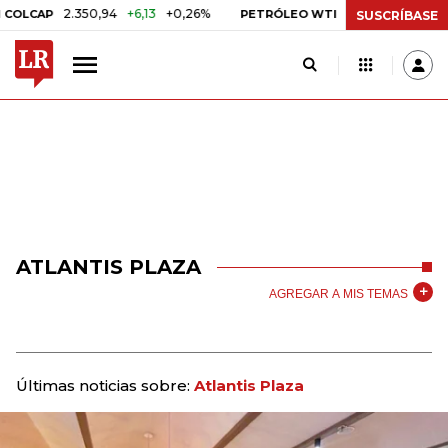
2.350,94
+6,13
+0,26%
US$ 78,01
US$ 2,92
+
AP
PETRÓLEO WTI
SUSCRÍBASE
ATLANTIS PLAZA
AGREGAR A MIS TEMAS
Últimas noticias sobre:
Atlantis Plaza