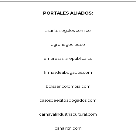
PORTALES ALIADOS:
asuntoslegales.com.co
agronegocios.co
empresas.larepublica.co
firmasdeabogados.com
bolsaencolombia.com
casosdeexitoabogados.com
carnavalindustriacultural.com
canalrcn.com