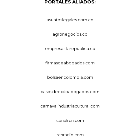
PORTALES ALIADOS:
asuntoslegales.com.co
agronegocios.co
empresas.larepublica.co
firmasdeabogados.com
bolsaencolombia.com
casosdeexitoabogados.com
carnavalindustriacultural.com
canalrcn.com
rcnradio.com