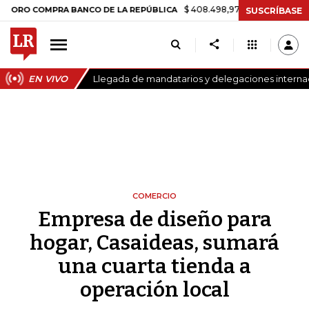
$ 408.498,97
+$ 8.753,81
+2,19%
COMPRA BANCO DE LA REPÚBLICA
SUSCRÍBASE
EN VIVO
Llegada de mandatarios y delegaciones internac
COMERCIO
Empresa de diseño para
hogar, Casaideas, sumará
una cuarta tienda a
operación local