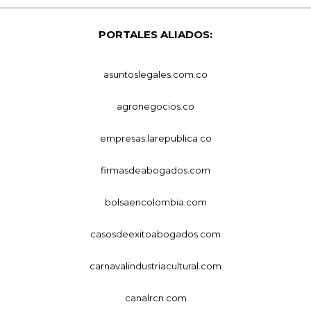
PORTALES ALIADOS:
asuntoslegales.com.co
agronegocios.co
empresas.larepublica.co
firmasdeabogados.com
bolsaencolombia.com
casosdeexitoabogados.com
carnavalindustriacultural.com
canalrcn.com