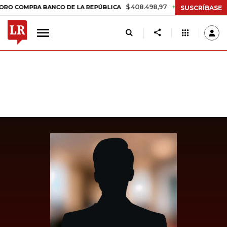
$ 408.498,97
+$ 8.753,81
+2,19%
MPRA BANCO DE LA REPÚBLICA
T
SUSCRÍBASE