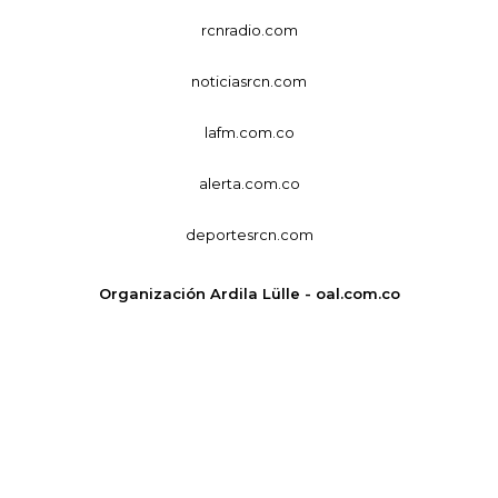
rcnradio.com
noticiasrcn.com
lafm.com.co
alerta.com.co
deportesrcn.com
Organización Ardila Lülle - oal.com.co