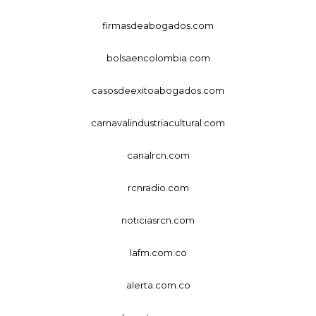
firmasdeabogados.com
bolsaencolombia.com
casosdeexitoabogados.com
carnavalindustriacultural.com
canalrcn.com
rcnradio.com
noticiasrcn.com
lafm.com.co
alerta.com.co