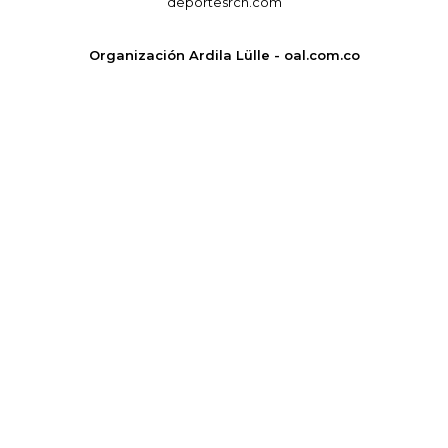
deportesrcn.com
Organización Ardila Lülle - oal.com.co