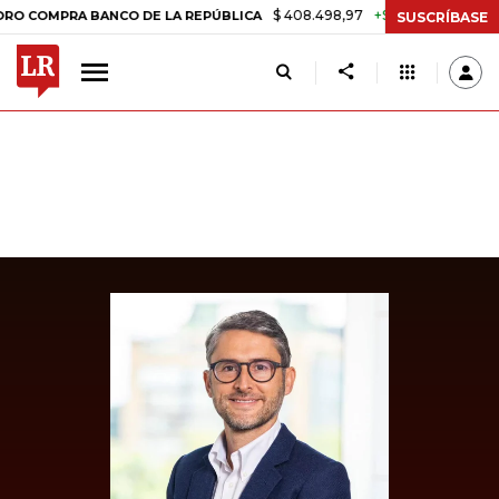
$ 408.498,97
+$ 8.753,81
+2,19%
PRA BANCO DE LA REPÚBLICA
TA
SUSCRÍBASE