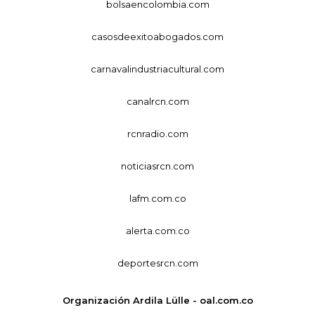
bolsaencolombia.com
casosdeexitoabogados.com
carnavalindustriacultural.com
canalrcn.com
rcnradio.com
noticiasrcn.com
lafm.com.co
alerta.com.co
deportesrcn.com
Organización Ardila Lülle - oal.com.co