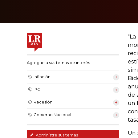
“La
mon
rec
est
Agregue a sus temas de interés
sim
Inflación
Bid
anu
IPC
de 
Recesión
un 
con
Gobierno Nacional
tas
Un 
Administre sus temas