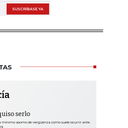
SUSCRÍBASE YA
TAS
cía
quiso serlo
ra mínimo asomo de vergüenza como suele ocurrir ante
ia