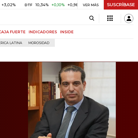
SUSCRÍBASE
%
10,34%
+0,10%
+0,98%
$ 416,86
+$ 0,05
+0,01%
DTF
UVR
VER MÁS
CAJA FUERTE
INDICADORES
INSIDE
RICA LATINA
MOROSIDAD