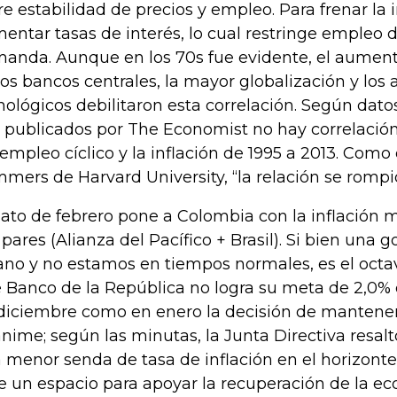
re estabilidad de precios y empleo. Para frenar la 
entar tasas de interés, lo cual restringe empleo
anda. Aunque en los 70s fue evidente, el aument
los bancos centrales, la mayor globalización y los
nológicos debilitaron esta correlación. Según dato
 publicados por The Economist no hay correlación
empleo cíclico y la inflación de 1995 a 2013. Como 
mers de Harvard University, “la relación se rompió
dato de febrero pone a Colombia con la inflación m
 pares (Alianza del Pacífico + Brasil). Si bien una 
ano y no estamos en tiempos normales, es el oct
 Banco de la República no logra su meta de 2,0% d
diciembre como en enero la decisión de mantener
nime; según las minutas, la Junta Directiva resalt
 menor senda de tasa de inflación en el horizonte 
e un espacio para apoyar la recuperación de la e