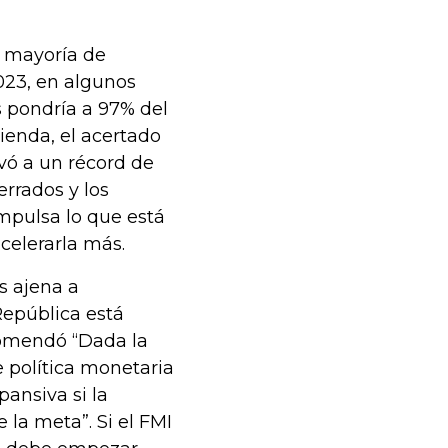
a mayoría de
023, en algunos
s pondría a 97% del
ienda, el acertado
vó a un récord de
errados y los
impulsa lo que está
acelerarla más.
s ajena a
República está
comendó “Dada la
e política monetaria
ansiva si la
la meta”. Si el FMI