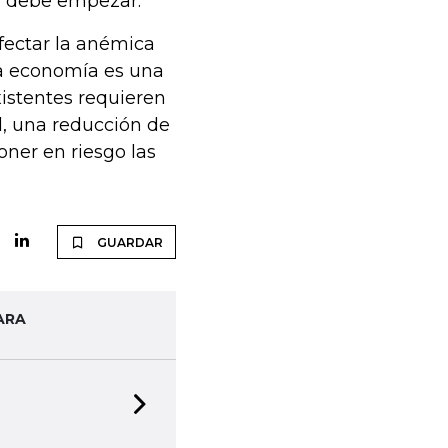
n debe empezar.
afectar la anémica
la economía es una
istentes requieren
il, una reducción de
ner en riesgo las
GUARDAR
ARA
Next slide