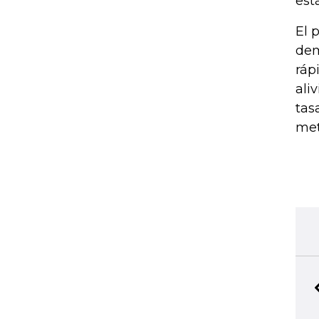
est
El 
dem
ráp
ali
tas
met