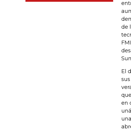
ent
aum
dem
de 
tec
FMI
des
Sum
El 
sus
ver
que
en 
uná
una
abr