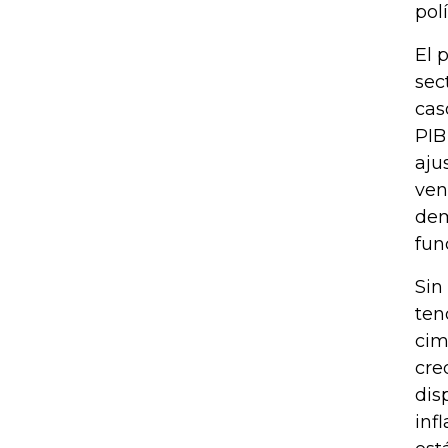
pol
El 
sec
cas
PIB
aju
ven
dem
fun
Sin
ten
cim
cre
dis
inf