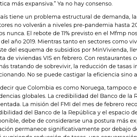
ítica más expansiva.” Ya no hay consenso.
país tiene un problema estructural de demanda, l
tores no volverán a niveles pre-pandemia hasta 2
os nunca. El rebote de 11% previsto en el Mfmp no
 del año 2019. Mientras tanto en sectores como viv
ste del esquema de subsidios por MinVivienda, lle
ta de viviendas VIS en febrero. Con restaurantes c
ás tratando de sobrevivir, la reducción de tasas 
cionando. No se puede castigar la eficiencia sino 
 decir que Colombia es como Noruega, tampoco e
dencias globales. La credibilidad del Banco de la 
entada. La misión del FMI del mes de febrero re
dibilidad del Banco de la República y el espacio d
ponible, debe de considerarse una postura más exp
lación permanece significativamente por debajo de 