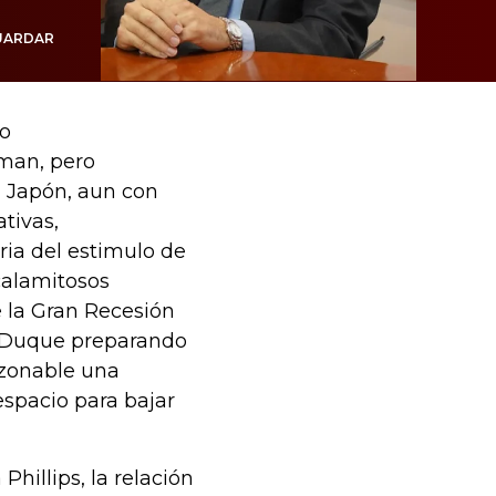
UARDAR
no
dman, pero
a Japón, aun con
tivas,
ria del estimulo de
 calamitosos
e la Gran Recesión
o Duque preparando
razonable una
espacio para bajar
Phillips, la relación