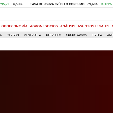
+0,58%
29,66%
+0,87%
+3,02
TASA DE USURA CRÉDITO CONSUMO
LOBOECONOMÍA
AGRONEGOCIOS
ANÁLISIS
ASUNTOS LEGALES
ÍA
CARBÓN
VENEZUELA
PETRÓLEO
GRUPO ARGOS
EBITDA
AMÉ