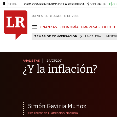
01%
$ 399.745,16
+$ 2.295,71
ORO COMPRA BANCO DE LA REPÚBLICA
JUEVES, 06 DE AGOSTO DE 2026
FINANZAS
ECONOMÍA
EMPRESAS
OCIO
G
TEMAS DE CONVERSACIÓN
LA CALERA
MINER
ANALISTAS
24/03/2021
¿Y la inflación?
Simón Gaviria Muñoz
Exdirector de Planeación Nacional