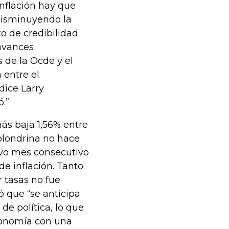
inflación hay que
 disminuyendo la
o de credibilidad
 avances
s de la Ocde y el
 entre el
dice Larry
.”
ás baja 1,56% entre
golondrina no hace
avo mes consecutivo
e inflación. Tanto
 tasas no fue
ó que “se anticipa
de política, lo que
conomía con una