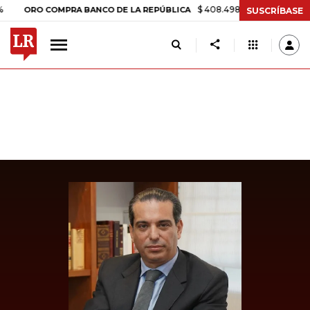
$ 408.498,97
+$ 8.753,81
+2,19
ORO COMPRA BANCO DE LA REPÚBLICA
SUSCRÍBASE