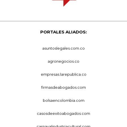
PORTALES ALIADOS:
asuntoslegales.com.co
agronegocios.co
empresas.larepublica.co
firmasdeabogados.com
bolsaencolombia.com
casosdeexitoabogados.com
carnavalindustriacultural.com