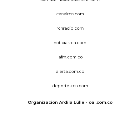
canalrcn.com
rcnradio.com
noticiasrcn.com
lafm.com.co
alerta.com.co
deportesrcn.com
Organización Ardila Lülle - oal.com.co