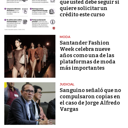
que usted debe seguir si
quiere solicitar un
crédito este curso
MODA
Santander Fashion
Week celebra nueve
años como una de las
plataformas de moda
más importantes
JUDICIAL
Sanguino señaló que no
compulsaron copias en
el caso de Jorge Alfredo
Vargas