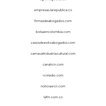
empresas.larepublica.co
firmasdeabogados.com
bolsaencolombia.com
casosdeexitoabogados.com
carnavalindustriacultural.com
canalrcn.com
rcnradio.com
noticiasrcn.com
lafm.com.co