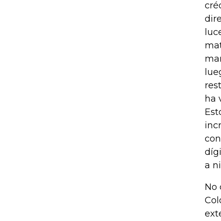
cré
dir
luc
mat
man
lue
res
ha 
Est
inc
con
díg
a n
No 
Col
ext