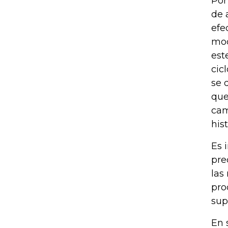
Por
de 
efe
mod
est
cic
se 
que
cam
his
Es 
pre
las
pro
sup
En 