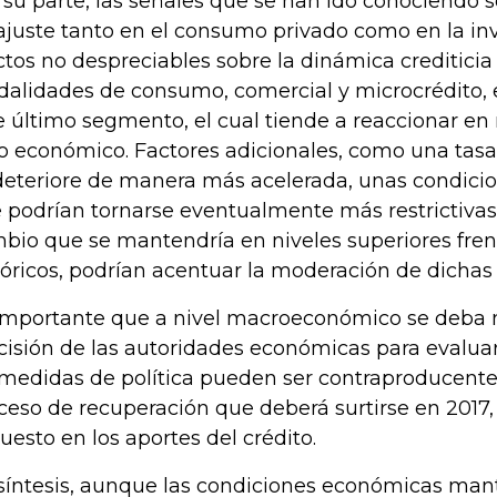
 su parte, las señales que se han ido conociendo s
ajuste tanto en el consumo privado como en la in
ctos no despreciables sobre la dinámica crediticia
alidades de consumo, comercial y microcrédito, 
e último segmento, el cual tiende a reaccionar e
lo económico. Factores adicionales, como una ta
deteriore de manera más acelerada, unas condici
 podrían tornarse eventualmente más restrictivas
bio que se mantendría en niveles superiores fren
tóricos, podrían acentuar la moderación de dichas 
importante que a nivel macroeconómico se deba 
cisión de las autoridades económicas para evalua
 medidas de política pueden ser contraproducente
ceso de recuperación que deberá surtirse en 2017
uesto en los aportes del crédito.
síntesis, aunque las condiciones económicas man