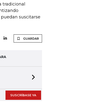
 tradicional
antizando
e puedan suscitarse
GUARDAR
ARA
Next slide
SUSCRÍBASE YA