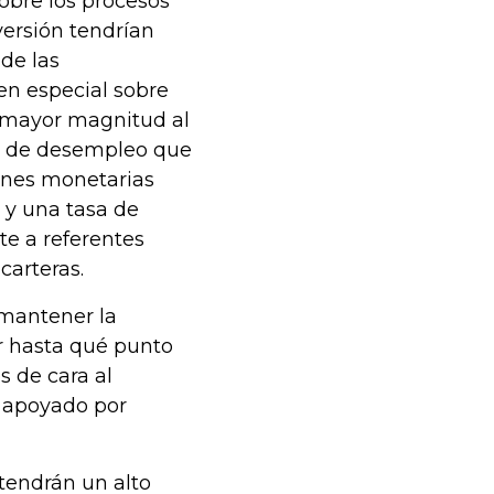
obre los procesos
versión tendrían
 de las
en especial sobre
n mayor magnitud al
sa de desempleo que
ones monetarias
 y una tasa de
te a referentes
carteras.
mantener la
r hasta qué punto
s de cara al
, apoyado por
tendrán un alto