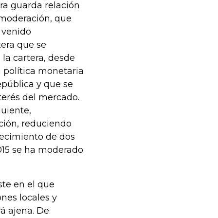
era guarda relación
 moderación, que
 venido
tera que se
la cartera, desde
 política monetaria
epública y que se
terés del mercado.
uiente,
ción, reduciendo
recimiento de dos
 2015 se ha moderado
ste en el que
nes locales y
rá ajena. De