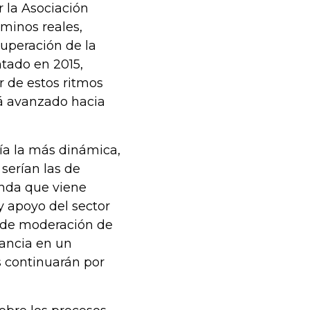
r la Asociación
rminos reales,
uperación de la
tado en 2015,
r de estos ritmos
rá avanzado hacia
ría la más dinámica,
serían las de
enda que viene
y apoyo del sector
o de moderación de
vancia en un
s continuarán por