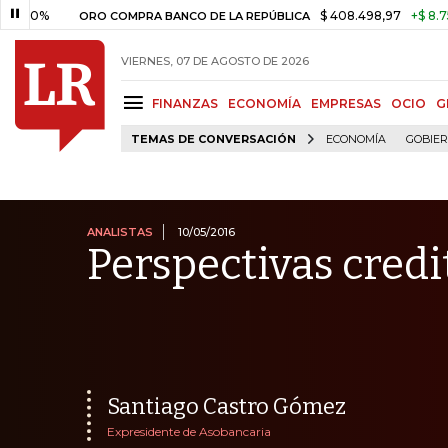
%
$ 408.498,97
+$ 8.753,81
+
ORO COMPRA BANCO DE LA REPÚBLICA
VIERNES, 07 DE AGOSTO DE 2026
FINANZAS
ECONOMÍA
EMPRESAS
OCIO
G
TEMAS DE CONVERSACIÓN
ECONOMÍA
GOBIE
ANALISTAS
10/05/2016
Perspectivas credi
Santiago Castro Gómez
Expresidente de Asobancaria