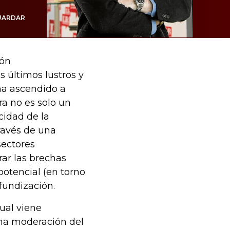
UARDAR
ión
s últimos lustros y
 ha ascendido a
ra no es solo un
cidad de la
ravés de una
sectores
rar las brechas
potencial (en torno
ofundización.
ual viene
na moderación del