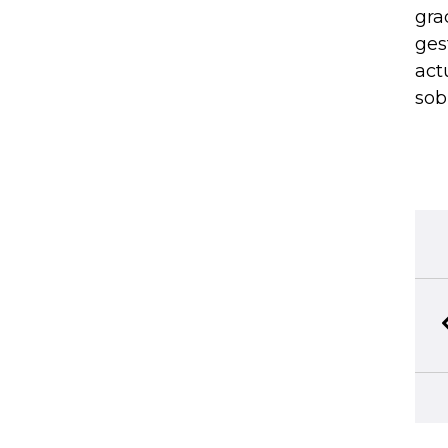
gra
ges
act
sob