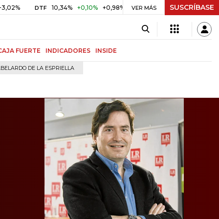
SUSCRÍBASE
10,34%
+0,10%
+0,98%
$ 416,91
+$ 0,05
+0,01%
DTF
UVR
VER MÁS
CAJA FUERTE
INDICADORES
INSIDE
BELARDO DE LA ESPRIELLA