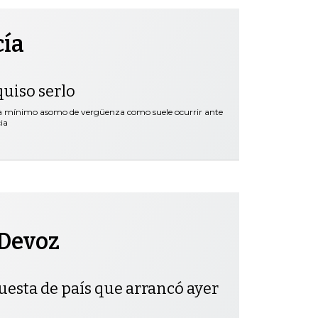
cía
quiso serlo
ra mínimo asomo de vergüenza como suele ocurrir ante
ia
 Devoz
uesta de país que arrancó ayer