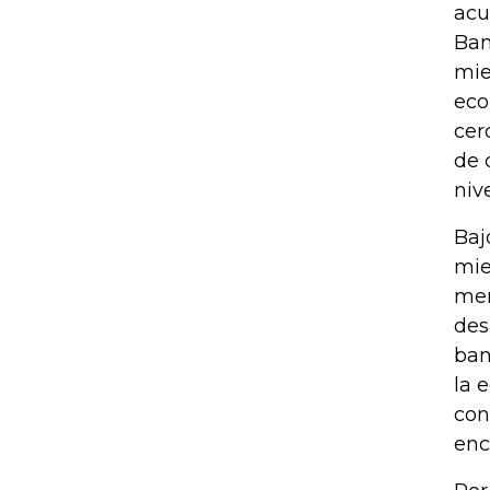
acu
Ban
mie
eco
cer
de 
niv
Baj
mie
men
des
ban
la 
con
enc