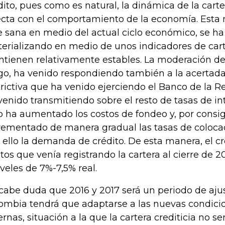
dito, pues como es natural, la dinámica de la cart
ecta con el comportamiento de la economía. Esta
e sana en medio del actual ciclo económico, se ha
erializando en medio de unos indicadores de car
tienen relativamente estables. La moderación de 
go, ha venido respondiendo también a la acertada
trictiva que ha venido ejerciendo el Banco de la R
venido transmitiendo sobre el resto de tasas de in
o ha aumentado los costos de fondeo y, por consig
rementado de manera gradual las tasas de coloca
 ello la demanda de crédito. De esta manera, el c
itos que venía registrando la cartera al cierre de
iveles de 7%-7,5% real.
cabe duda que 2016 y 2017 será un periodo de aju
ombia tendrá que adaptarse a las nuevas condicio
ernas, situación a la que la cartera crediticia no se