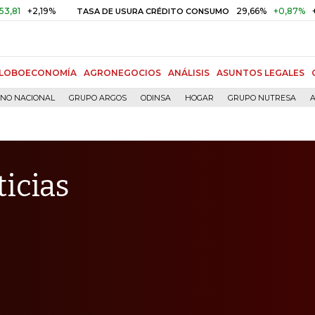
2,19%
29,66%
+0,87%
+3,02%
TASA DE USURA CRÉDITO CONSUMO
LOBOECONOMÍA
AGRONEGOCIOS
ANÁLISIS
ASUNTOS LEGALES
RNO NACIONAL
GRUPO ARGOS
ODINSA
HOGAR
GRUPO NUTRESA
A
ticias