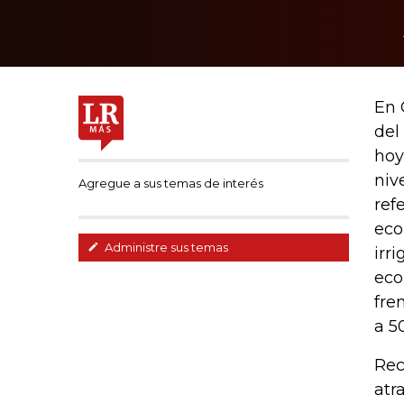
En 
del
hoy
niv
Agregue a sus temas de interés
ref
eco
Administre sus temas
irr
eco
fre
a 5
Rec
atr