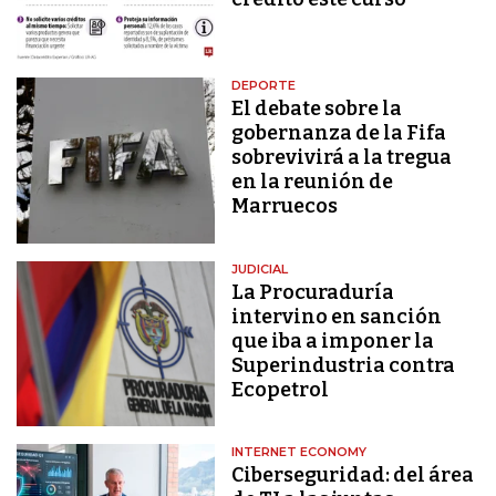
DEPORTE
El debate sobre la
gobernanza de la Fifa
sobrevivirá a la tregua
en la reunión de
Marruecos
JUDICIAL
La Procuraduría
intervino en sanción
que iba a imponer la
Superindustria contra
Ecopetrol
INTERNET ECONOMY
Ciberseguridad: del área