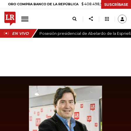
$ 408.498,97
+$ 8.753,81
+2,19%
 COMPRA BANCO DE LA REPÚBLICA
SUSCRÍBASE
EN VIVO
Posesión presidencial de Abelardo de la Espriell