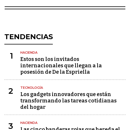
TENDENCIAS
HACIENDA
1
Estos son los invitados
internacionales que llegan a la
posesión de De la Espriella
TECNOLOGÍA
2
Los gadgets innovadores que están
transformando las tareas cotidianas
del hogar
HACIENDA
3
Las cinco banderas rojas que hereda el