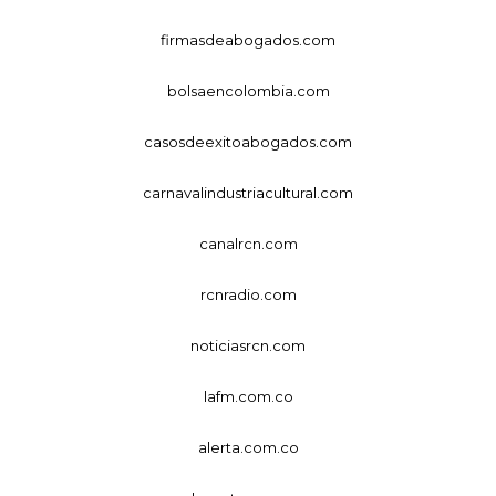
firmasdeabogados.com
bolsaencolombia.com
casosdeexitoabogados.com
carnavalindustriacultural.com
canalrcn.com
rcnradio.com
noticiasrcn.com
lafm.com.co
alerta.com.co