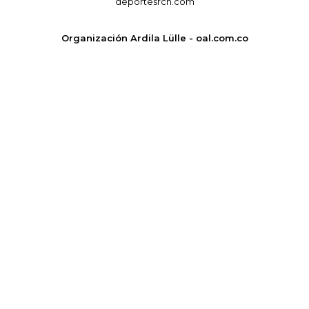
deportesrcn.com
Organización Ardila Lülle - oal.com.co