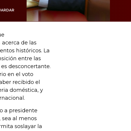
UARDAR
ue
 acerca de las
ntos históricos. La
sición entre las
 es desconcertante.
io en el voto
aber recibido el
ria doméstica, y
rnacional.
o a presidente
, sea al menos
mita soslayar la