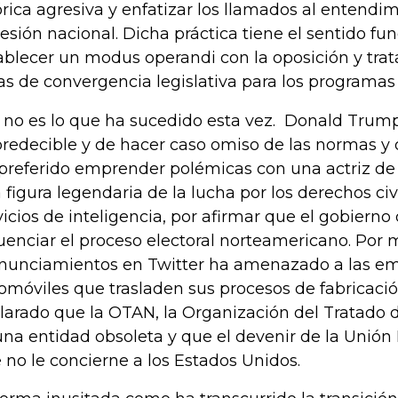
órica agresiva y enfatizar los llamados al entendim
esión nacional. Dicha práctica tiene el sentido fu
ablecer un modus operandi con la oposición y trat
as de convergencia legislativa para los programas
 no es lo que ha sucedido esta vez. Donald Trump
redecible y de hacer caso omiso de las normas y d
preferido emprender polémicas con una actriz de
 figura legendaria de la lucha por los derechos civi
vicios de inteligencia, por afirmar que el gobierno
luenciar el proceso electoral norteamericano. Por
nunciamientos en Twitter ha amenazado a las e
omóviles que trasladen sus procesos de fabricaci
larado que la OTAN, la Organización del Tratado d
una entidad obsoleta y que el devenir de la Unión
 no le concierne a los Estados Unidos.