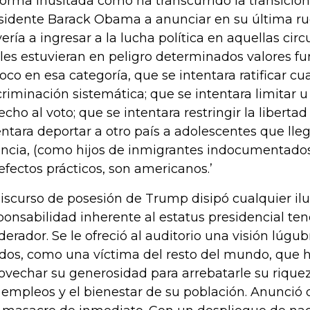
forma inusitada como ha transcurrido la transición
sidente Barack Obama a anunciar en su última r
vería a ingresar a la lucha política en aquellas cir
les estuvieran en peligro determinados valores f
loco en esa categoría, que se intentara ratificar c
criminación sistemática; que se intentara limitar u
echo al voto; que se intentara restringir la liberta
entara deportar a otro país a adolescentes que lle
ancia, (como hijos de inmigrantes indocumentados
 efectos prácticos, son americanos.’
discurso de posesión de Trump disipó cualquier ilu
ponsabilidad inherente al estatus presidencial ten
erador. Se le ofreció al auditorio una visión lúgu
dos, como una víctima del resto del mundo, que 
ovechar su generosidad para arrebatarle su riqueza
 empleos y el bienestar de su población. Anunció 