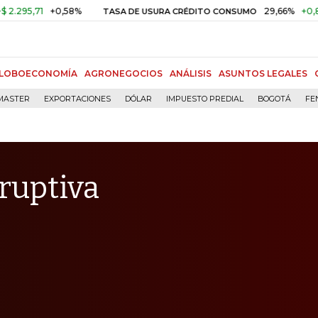
1
+0,58%
29,66%
+0,87%
+3,
TASA DE USURA CRÉDITO CONSUMO
LOBOECONOMÍA
AGRONEGOCIOS
ANÁLISIS
ASUNTOS LEGALES
MASTER
EXPORTACIONES
DÓLAR
IMPUESTO PREDIAL
BOGOTÁ
FE
ruptiva