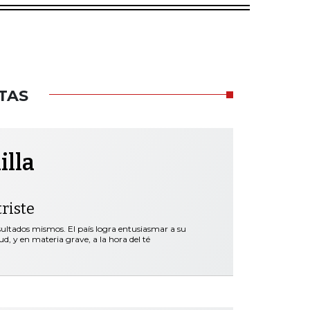
TAS
illa
riste
esultados mismos. El país logra entusiasmar a su
d, y en materia grave, a la hora del té