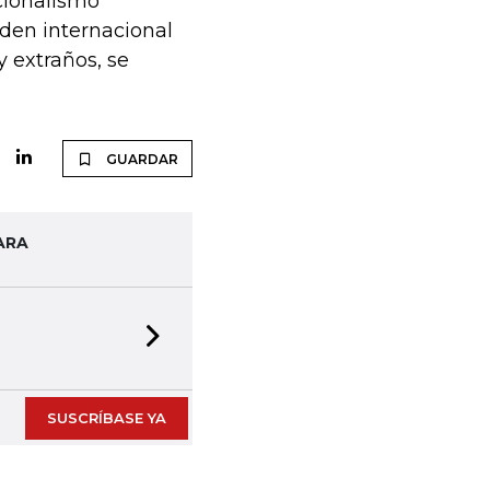
cionalismo
rden internacional
 extraños, se
GUARDAR
ARA
Next slide
SUSCRÍBASE YA