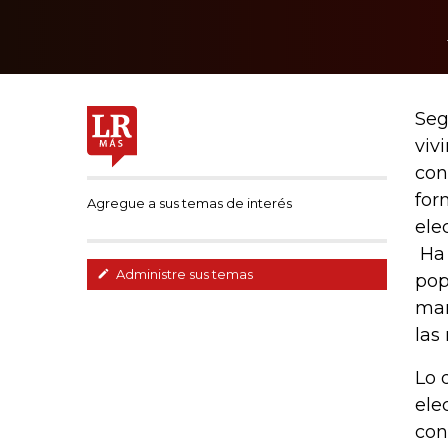
Seg
viv
con
for
Agregue a sus temas de interés
ele
Ha 
Administre sus temas
pop
man
las
Lo 
ele
con