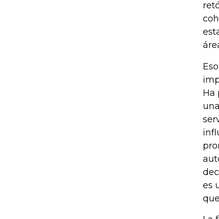
ret
coh
est
áre
Eso
imp
Ha 
una
ser
inf
pro
aut
dec
es 
que