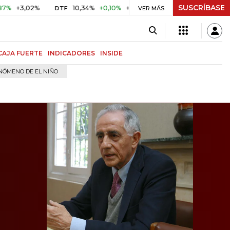
SUSCRÍBASE
02%
10,34%
+0,10%
+0,98%
$ 416,81
+$ 0,05
+0,01%
DTF
UVR
VER MÁS
CAJA FUERTE
INDICADORES
INSIDE
NÓMENO DE EL NIÑO