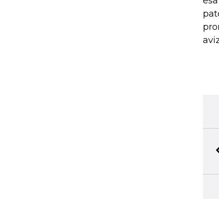
esa
pat
pro
avi