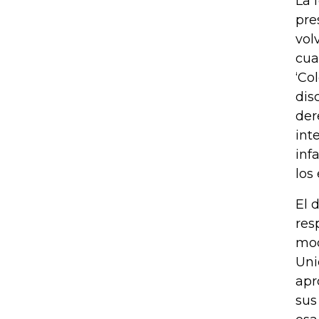
La 
pre
vol
cua
‘Co
dis
der
int
inf
los
El 
res
mod
Uni
apr
sus