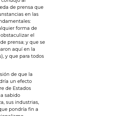
 condujo al
ueda de prensa que
cunstancias en las
undamentales:
ualquier forma de
 obstaculizar el
d de prensa; y que se
garon aquí en la
), y que para todos
sión de que la
dría un efecto
bre de Estados
ha sabido
, sus industrias,
que pondría fin a