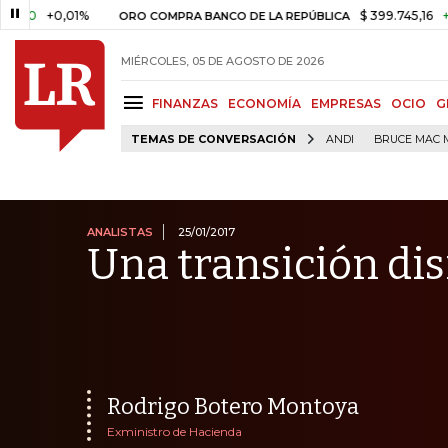
0,01%
$ 399.745,16
+$ 2.295,7
ORO COMPRA BANCO DE LA REPÚBLICA
MIÉRCOLES, 05 DE AGOSTO DE 2026
FINANZAS
ECONOMÍA
EMPRESAS
OCIO
G
TEMAS DE CONVERSACIÓN
ANDI
BRUCE MAC 
ANALISTAS
25/01/2017
Una transición dis
Rodrigo Botero Montoya
Exministro de Hacienda