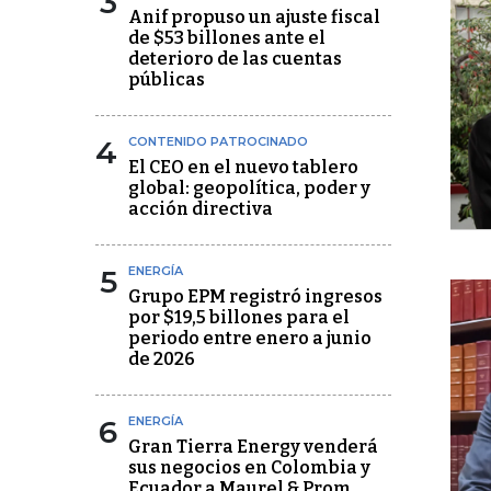
3
Anif propuso un ajuste fiscal
de $53 billones ante el
deterioro de las cuentas
públicas
4
CONTENIDO PATROCINADO
El CEO en el nuevo tablero
global: geopolítica, poder y
acción directiva
5
ENERGÍA
Grupo EPM registró ingresos
por $19,5 billones para el
periodo entre enero a junio
de 2026
6
ENERGÍA
Gran Tierra Energy venderá
sus negocios en Colombia y
Ecuador a Maurel & Prom