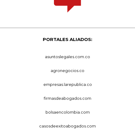
PORTALES ALIADOS:
asuntoslegales.com.co
agronegocios.co
empresas.larepublica.co
firmasdeabogados.com
bolsaencolombia.com
casosdeexitoabogados.com