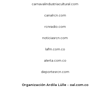
carnavalindustriacultural.com
canalrcn.com
rcnradio.com
noticiasrcn.com
lafm.com.co
alerta.com.co
deportesrcn.com
Organización Ardila Lülle - oal.com.co