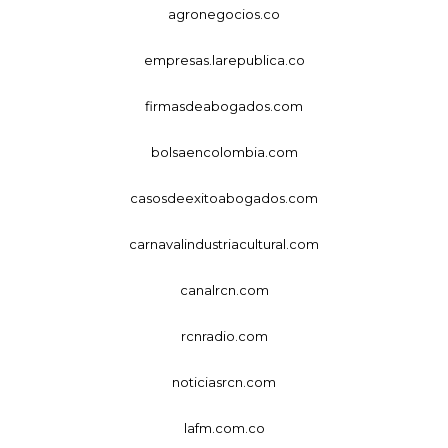
agronegocios.co
empresas.larepublica.co
firmasdeabogados.com
bolsaencolombia.com
casosdeexitoabogados.com
carnavalindustriacultural.com
canalrcn.com
rcnradio.com
noticiasrcn.com
lafm.com.co