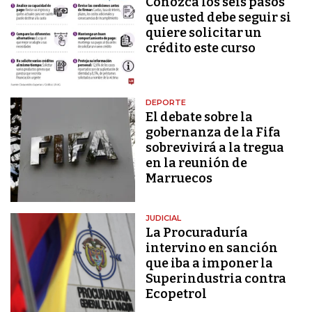
Conozca los seis pasos
que usted debe seguir si
quiere solicitar un
crédito este curso
DEPORTE
El debate sobre la
gobernanza de la Fifa
sobrevivirá a la tregua
en la reunión de
Marruecos
JUDICIAL
La Procuraduría
intervino en sanción
que iba a imponer la
Superindustria contra
Ecopetrol