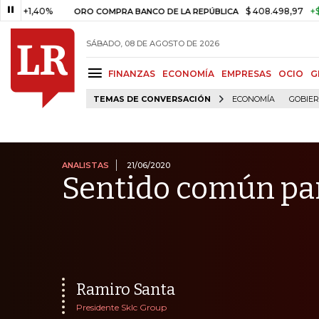
40%
$ 408.498,97
+$ 8.753,81
ORO COMPRA BANCO DE LA REPÚBLICA
SÁBADO, 08 DE AGOSTO DE 2026
FINANZAS
ECONOMÍA
EMPRESAS
OCIO
G
TEMAS DE CONVERSACIÓN
ECONOMÍA
GOBIE
ANALISTAS
21/06/2020
Sentido común pa
Ramiro Santa
Presidente Sklc Group