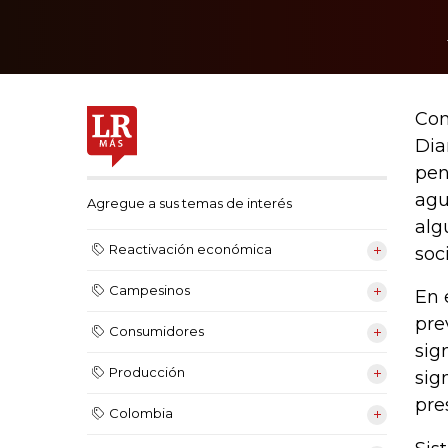
Con
Dia
pen
agu
Agregue a sus temas de interés
alg
Reactivación económica
soc
Campesinos
En 
pre
Consumidores
sig
Producción
sig
pre
Colombia