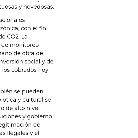
tuosas y novedosas.
acionales
zónica, con el fin
de CO2. La
y de monitoreo
mano de obra de
nversión social y de
 los cobrados hoy
ambién se pueden
iotica y cultural se
o de alto nivel
tuciones y gobierno
legitimación del
 ilegales y el