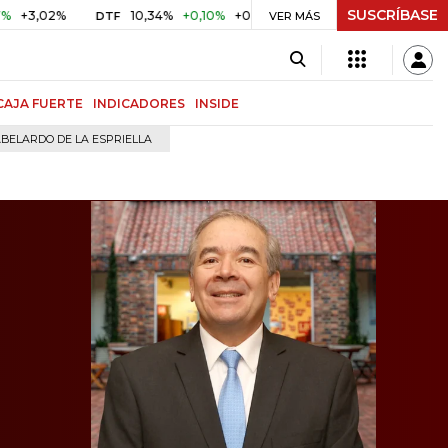
SUSCRÍBASE
%
10,34%
+0,10%
+0,98%
$ 416,96
+$ 0,05
+0,01%
DTF
UVR
VER MÁS
CAJA FUERTE
INDICADORES
INSIDE
BELARDO DE LA ESPRIELLA