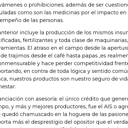
vámenes o prohibiciones; además de ser cuestione
uladas como son las medicinas por el impacto en l
empeño de las personas.
anterior incluye la producción de los mismos insu
tificadas, fertilizantes y toda clase de maquinarias
ramientas. El atraso en el campo desde la apertu
de trajimos desde el café hasta papas ,es realme
onmensurable y hace perder competitividad frent
ortando, en contra de toda lógica y sentido com
ca, nuestros productos son nuestro seguro de vida
nestar.
anciación con asesoría: el único crédito que generó
po, y más y mejores productores, fue el AIS o agr
 quedó chamuscado en la hoguera de las pasiones
orta más el desprestigio del opositor que el ver