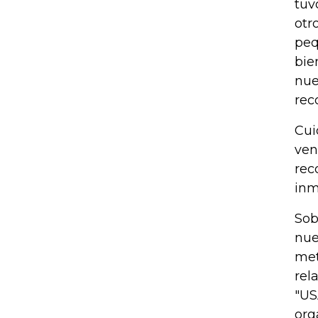
tuv
otr
peq
bie
nue
rec
Cui
ven
rec
inm
Sob
nue
met
rel
"US
org