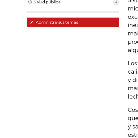
Sis
Salud pública
mic
exc
Administre sus temas
ine
mal
pro
alg
Los
cal
y d
man
lec
Cos
que
y s
est