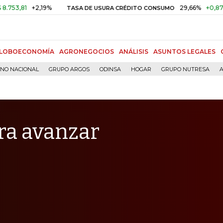
+2,19%
29,66%
+0,87%
+3,02
TASA DE USURA CRÉDITO CONSUMO
LOBOECONOMÍA
AGRONEGOCIOS
ANÁLISIS
ASUNTOS LEGALES
RNO NACIONAL
GRUPO ARGOS
ODINSA
HOGAR
GRUPO NUTRESA
A
ra avanzar