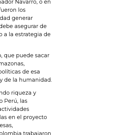
nador Navarro, o en
fueron los
idad generar
 debe asegurar de
a la estrategia de
o, que puede sacar
Amazonas,
olíticas de esa
y de la humanidad.
ndo riqueza y
 Perú, las
actividades
das en el proyecto
esas,
Colombia trabajaron