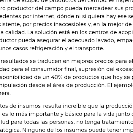
tema de acopio de productos del campo: es inge
ro productor del campo pueda mercadear sus pr
edentes por internet, dónde ni si quiera hay ese se
xistente, por precios inaccesibles y, en la mejor de
a calidad. La solución está en los centros de acopi
ductor pueda asegurar el adecuado lavado, empa
unos casos refrigeración y el transporte.
 resultados se traducen en mejores precios para 
idad para el consumidor final, supresión del exces
isponibilidad de un 40% de productos que hoy se
ipulación desde el área de producción. El ejemplo
hera.
tos de insumos: resulta increíble que la producci
 es lo más importante y básico para la vida junto 
alud para todas las personas, no tenga tratamient
ratégica. Ninguno de los insumos puede tener imp