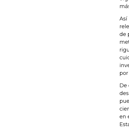
más
Así
rel
de 
met
rig
cui
inv
por
De 
des
pue
cie
en 
Est