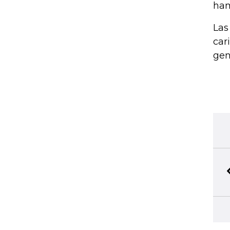
ha
Las
car
gen