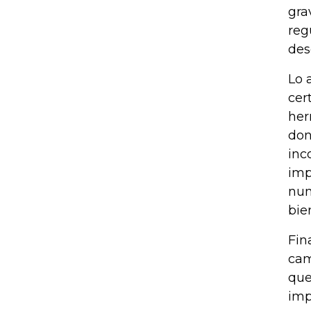
gra
reg
des
Lo 
cer
her
don
inc
imp
nun
bie
Fin
cam
que
imp