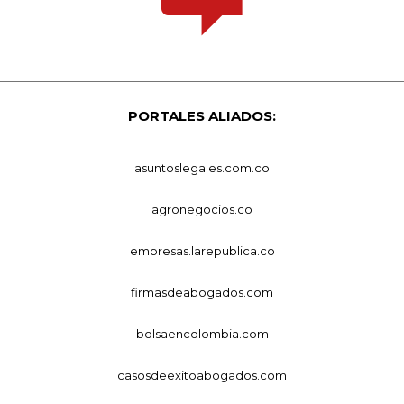
PORTALES ALIADOS:
asuntoslegales.com.co
agronegocios.co
empresas.larepublica.co
firmasdeabogados.com
bolsaencolombia.com
casosdeexitoabogados.com