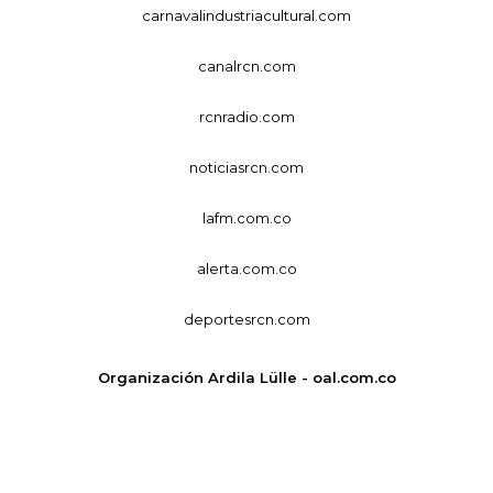
carnavalindustriacultural.com
canalrcn.com
rcnradio.com
noticiasrcn.com
lafm.com.co
alerta.com.co
deportesrcn.com
Organización Ardila Lülle - oal.com.co