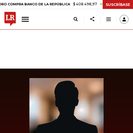
$ 408.498,97
+$ 8.753,81
+2,19%
PRA BANCO DE LA REPÚBLICA
TA
SUSCRÍBASE