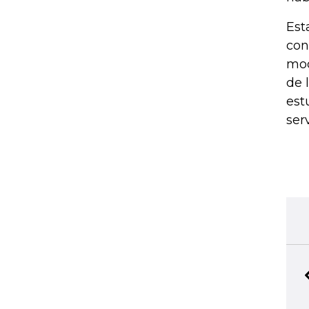
Est
con
mod
de 
est
ser