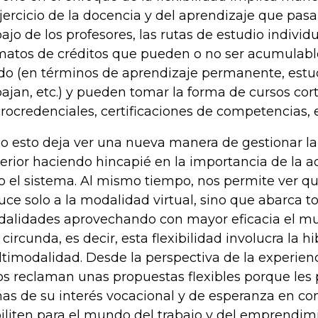
ejercicio de la docencia y del aprendizaje que pasa
bajo de los profesores, las rutas de estudio individu
matos de créditos que pueden o no ser acumulable
do (en términos de aprendizaje permanente, estu
bajan, etc.) y pueden tomar la forma de cursos cort
rocredenciales, certificaciones de competencias, e
o esto deja ver una nueva manera de gestionar l
erior haciendo hincapié en la importancia de la a
o el sistema. Al mismo tiempo, nos permite ver qu
uce solo a la modalidad virtual, sino que abarca t
alidades aprovechando con mayor eficacia el mu
 circunda, es decir, esta flexibilidad involucra la hi
timodalidad. Desde la perspectiva de la experienc
os reclaman unas propuestas flexibles porque les p
as de su interés vocacional y de esperanza en c
iliten para el mundo del trabajo y del emprendim