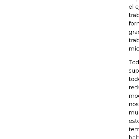
el 
tra
for
gra
tra
mic
Tod
sup
tod
red
mod
nos
mul
est
tem
hab