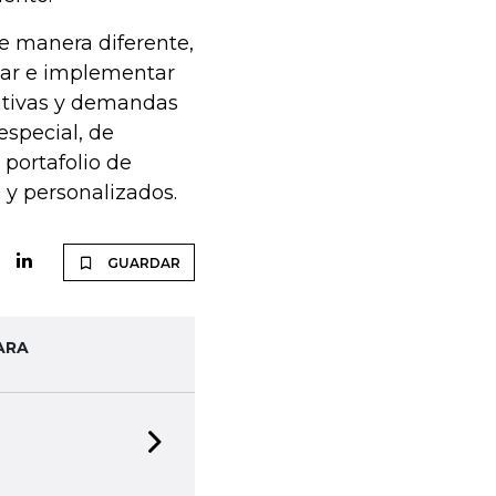
de manera diferente,
eñar e implementar
ativas y demandas
especial, de
 portafolio de
d y personalizados.
GUARDAR
ARA
Next slide