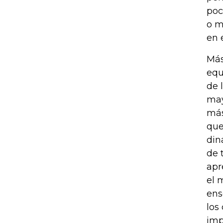
poc
o m
en 
Más
equ
de 
may
más
que
din
de 
apr
el 
ens
los
imp