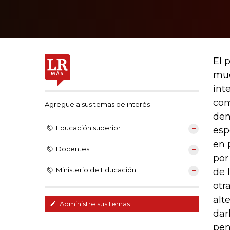
El 
muc
int
com
Agregue a sus temas de interés
dem
Educación superior
esp
en 
Docentes
por
Ministerio de Educación
de 
otr
alt
Administre sus temas
dar
pen