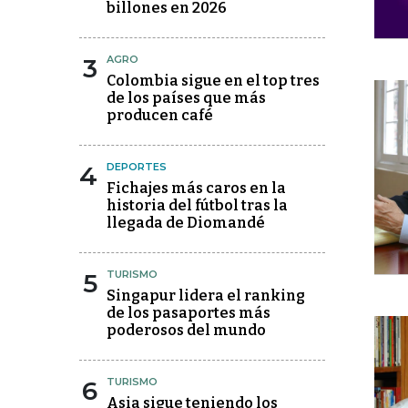
billones en 2026
3
AGRO
Colombia sigue en el top tres
de los países que más
producen café
4
DEPORTES
Fichajes más caros en la
historia del fútbol tras la
llegada de Diomandé
5
TURISMO
Singapur lidera el ranking
de los pasaportes más
poderosos del mundo
6
TURISMO
Asia sigue teniendo los