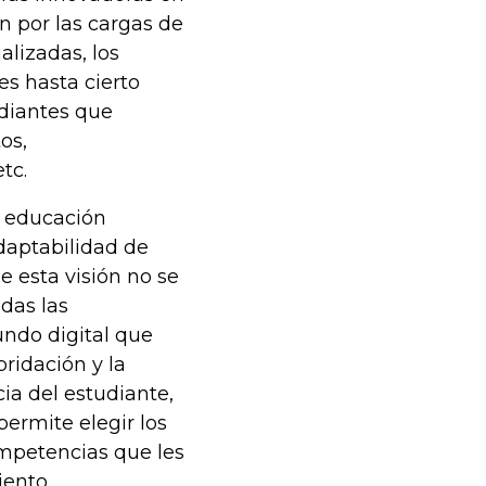
n por las cargas de
alizadas, los
s hasta cierto
diantes que
os,
tc.
a educación
daptabilidad de
e esta visión no se
odas las
ndo digital que
bridación y la
ia del estudiante,
ermite elegir los
ompetencias que les
iento.