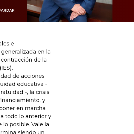
UARDAR
ales e
 generalizada en la
contracción de la
IES),
lidad de acciones
quidad educativa -
tuidad -, la crisis
financiamiento, y
y poner en marcha
a todo lo anterior y
 lo posible. Vale la
termina siendo un