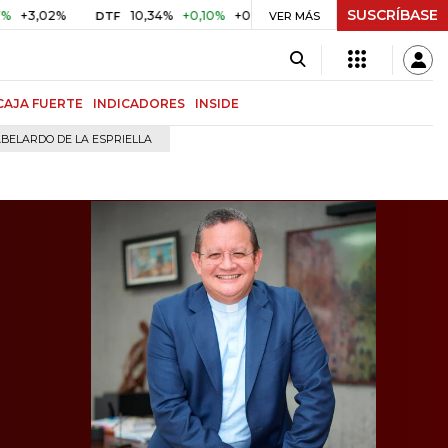
SUSCRÍBASE
%
10,34%
+0,10%
+0,98%
$ 417,01
+$ 0,05
+0,01%
DTF
UVR
VER MÁS
CAJA FUERTE
INDICADORES
INSIDE
BELARDO DE LA ESPRIELLA