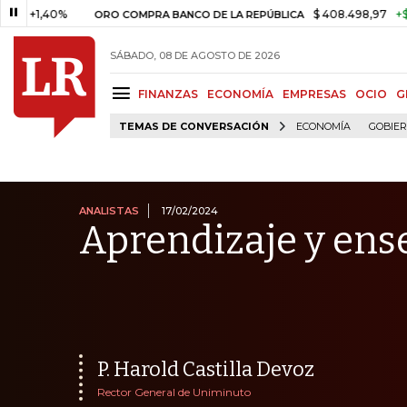
0%
$ 408.498,97
+$ 8.753,81
ORO COMPRA BANCO DE LA REPÚBLICA
SÁBADO, 08 DE AGOSTO DE 2026
FINANZAS
ECONOMÍA
EMPRESAS
OCIO
G
TEMAS DE CONVERSACIÓN
ECONOMÍA
GOBIE
ANALISTAS
17/02/2024
Aprendizaje y ens
P. Harold Castilla Devoz
Rector General de Uniminuto