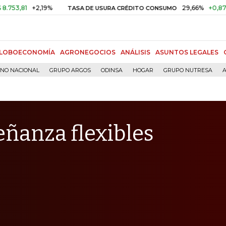
+2,19%
29,66%
+0,87%
+3,02
TASA DE USURA CRÉDITO CONSUMO
LOBOECONOMÍA
AGRONEGOCIOS
ANÁLISIS
ASUNTOS LEGALES
RNO NACIONAL
GRUPO ARGOS
ODINSA
HOGAR
GRUPO NUTRESA
A
eñanza flexibles