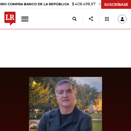
$ 408.498,97
+$ 8.753,81
+2,19%
MPRA BANCO DE LA REPÚBLICA
SUSCRÍBASE