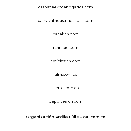
casosdeexitoabogados.com
carnavalindustriacultural.com
canalrcn.com
rcnradio.com
noticiasrcn.com
lafm.com.co
alerta.com.co
deportesrcn.com
Organización Ardila Lülle - oal.com.co