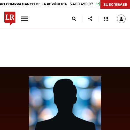
$ 408.498,97
+$ 8.753,81
+2,19%
MPRA BANCO DE LA REPÚBLICA
T
SUSCRÍBASE