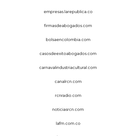
empresas.larepublica.co
firmasdeabogados.com
bolsaencolombia.com
casosdeexitoabogados.com
carnavalindustriacultural.com
canalrcn.com
rcnradio.com
noticiasrcn.com
lafm.com.co