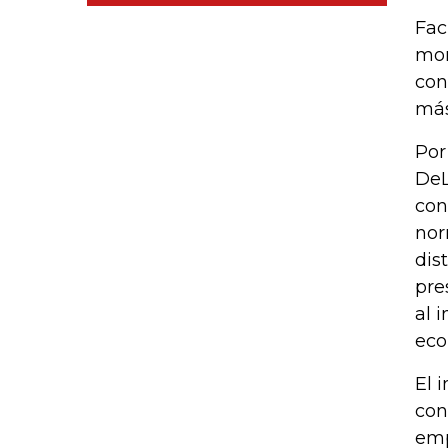
Fac
mom
con
más
Por
DeL
con
nor
dis
pre
al 
eco
El 
con
emp