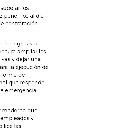
 superar los
 ponernos al día
e contratación
 el congresista
rocura ampliar los
tivas y dejar una
ra la ejecución de
a forma de
onal que responde
la emergencia
ey moderna que
e empleados y
ilice las