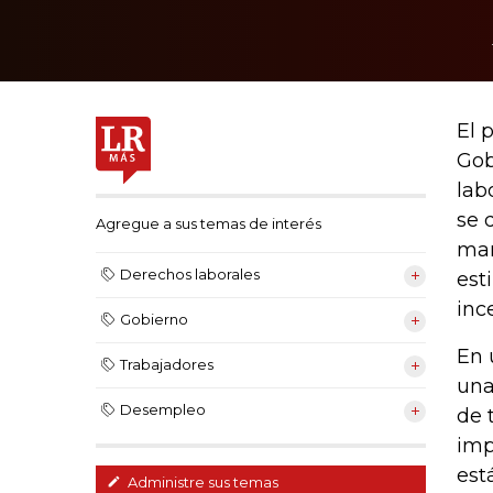
El 
Gob
lab
se 
Agregue a sus temas de interés
mar
Derechos laborales
est
inc
Gobierno
En 
Trabajadores
una
Desempleo
de 
imp
est
Administre sus temas