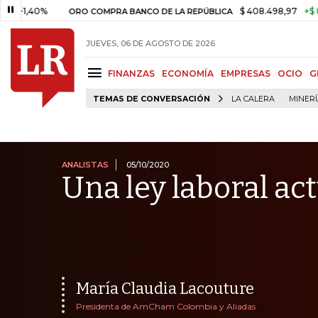
0%
$ 408.498,97
+$ 8.753,81
ORO COMPRA BANCO DE LA REPÚBLICA
JUEVES, 06 DE AGOSTO DE 2026
FINANZAS
ECONOMÍA
EMPRESAS
OCIO
G
TEMAS DE CONVERSACIÓN
LA CALERA
MINER
ANALISTAS
05/10/2020
Una ley laboral ac
María Claudia Lacouture
Presidenta de AmCham Colombia y Aliadas