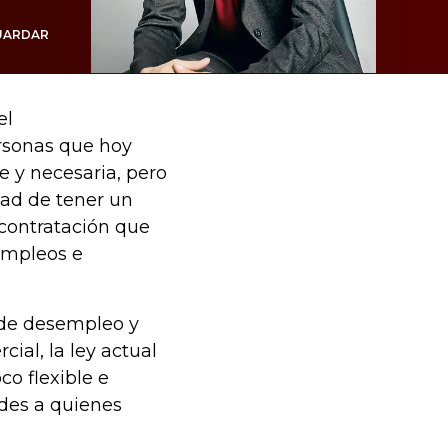
UARDAR
el
ersonas que hoy
e y necesaria, pero
dad de tener un
contratación que
empleos e
 de desempleo y
al, la ley actual
co flexible e
ades a quienes