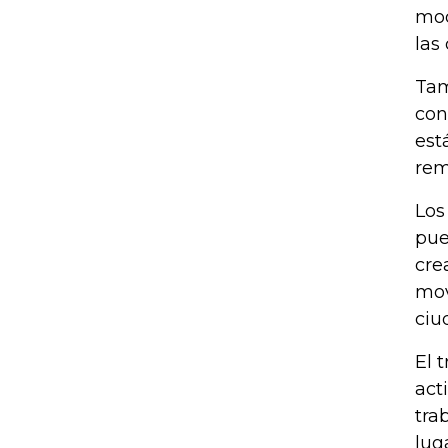
mod
las
Tam
con
est
rem
Los
pue
cre
mov
ciu
El 
act
tra
lug