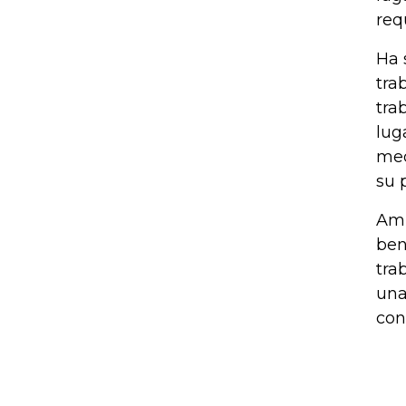
req
Ha 
tra
tra
lug
med
su 
Amp
ben
tra
una
con