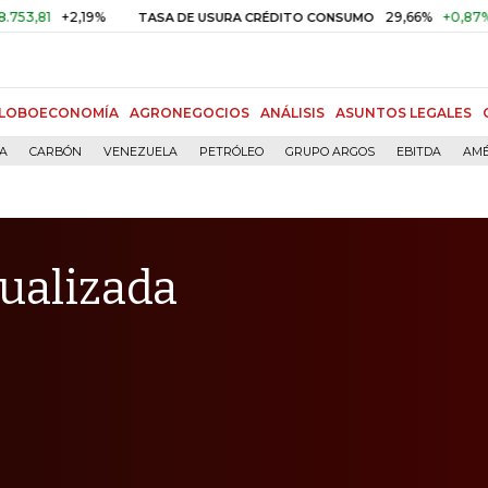
+2,19%
29,66%
+0,87%
+3,02%
TASA DE USURA CRÉDITO CONSUMO
LOBOECONOMÍA
AGRONEGOCIOS
ANÁLISIS
ASUNTOS LEGALES
ÍA
CARBÓN
VENEZUELA
PETRÓLEO
GRUPO ARGOS
EBITDA
AMÉ
tualizada