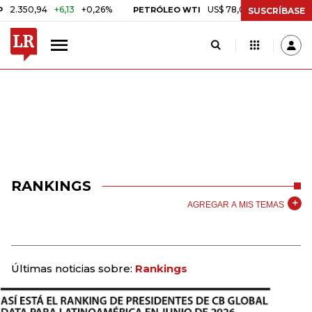
0,94
+6,13
+0,26%
US$ 78,01
US$ 2,92
+3,89%
PETRÓLEO WTI
SUSCRÍBASE
RANKINGS
AGREGAR A MIS TEMAS
Últimas noticias sobre:
Rankings