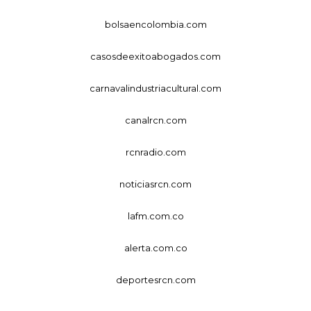
bolsaencolombia.com
casosdeexitoabogados.com
carnavalindustriacultural.com
canalrcn.com
rcnradio.com
noticiasrcn.com
lafm.com.co
alerta.com.co
deportesrcn.com