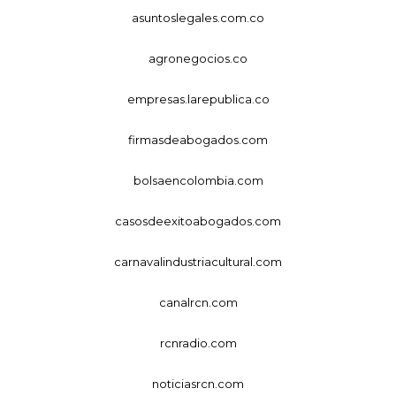
asuntoslegales.com.co
agronegocios.co
empresas.larepublica.co
firmasdeabogados.com
bolsaencolombia.com
casosdeexitoabogados.com
carnavalindustriacultural.com
canalrcn.com
rcnradio.com
noticiasrcn.com