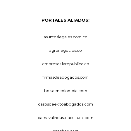
PORTALES ALIADOS:
asuntoslegales.com.co
agronegocios.co
empresas.larepublica.co
firmasdeabogados.com
bolsaencolombia.com
casosdeexitoabogados.com
carnavalindustriacultural.com