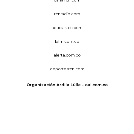
canalrcn.com
rcnradio.com
noticiasrcn.com
lafm.com.co
alerta.com.co
deportesrcn.com
Organización Ardila Lülle - oal.com.co