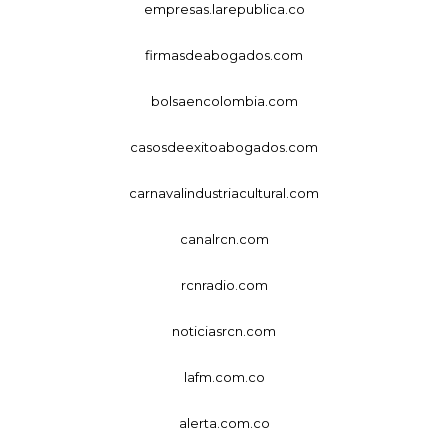
empresas.larepublica.co
firmasdeabogados.com
bolsaencolombia.com
casosdeexitoabogados.com
carnavalindustriacultural.com
canalrcn.com
rcnradio.com
noticiasrcn.com
lafm.com.co
alerta.com.co