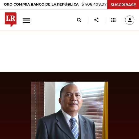
$ 408.498,97
+$ 8.753,81
+2,19%
OMPRA BANCO DE LA REPÚBLICA
SUSCRÍBASE