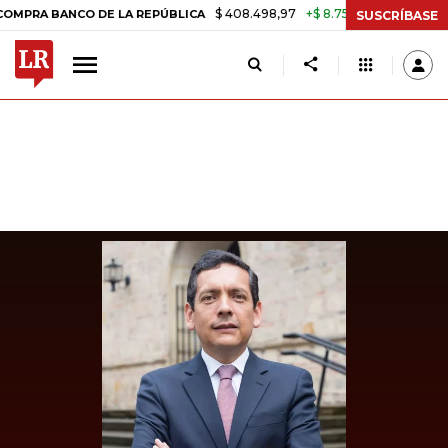
$ 408.498,97
+$ 8.753,81
+2,19%
BANCO DE LA REPÚBLICA
TASA 
SUSCRÍBASE