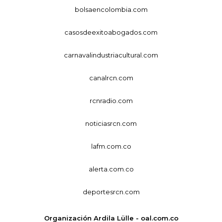
bolsaencolombia.com
casosdeexitoabogados.com
carnavalindustriacultural.com
canalrcn.com
rcnradio.com
noticiasrcn.com
lafm.com.co
alerta.com.co
deportesrcn.com
Organización Ardila Lülle - oal.com.co