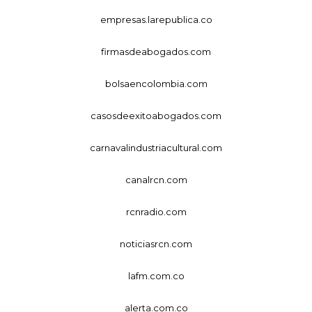
empresas.larepublica.co
firmasdeabogados.com
bolsaencolombia.com
casosdeexitoabogados.com
carnavalindustriacultural.com
canalrcn.com
rcnradio.com
noticiasrcn.com
lafm.com.co
alerta.com.co