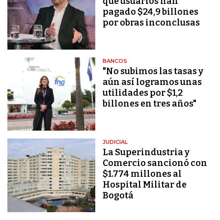
que usuarios han
pagado $24,9 billones
por obras inconclusas
BANCOS
"No subimos las tasas y
aún así logramos unas
utilidades por $1,2
billones en tres años"
JUDICIAL
La Superindustria y
Comercio sancionó con
$1.774 millones al
Hospital Militar de
Bogotá