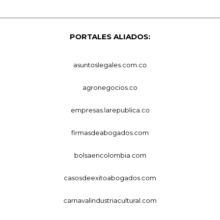
PORTALES ALIADOS:
asuntoslegales.com.co
agronegocios.co
empresas.larepublica.co
firmasdeabogados.com
bolsaencolombia.com
casosdeexitoabogados.com
carnavalindustriacultural.com