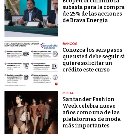
Ecopetrol culminó la
subasta para la compra
de 25% de las acciones
de Brava Energía
BANCOS
Conozca los seis pasos
que usted debe seguir si
quiere solicitar un
crédito este curso
MODA
Santander Fashion
Week celebra nueve
años como una de las
plataformas de moda
más importantes