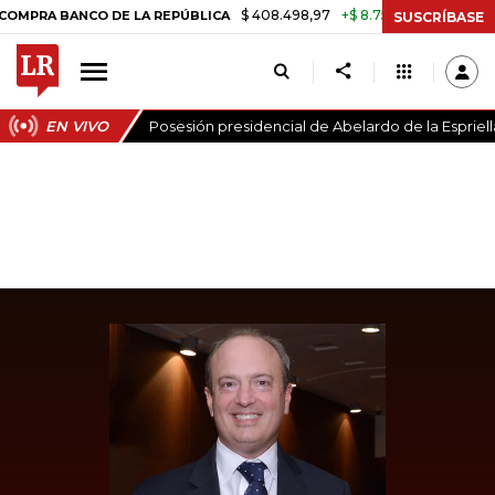
$ 408.498,97
+$ 8.753,81
+2,19%
A BANCO DE LA REPÚBLICA
TASA
SUSCRÍBASE
EN VIVO
Posesión presidencial de Abelardo de la Espriell