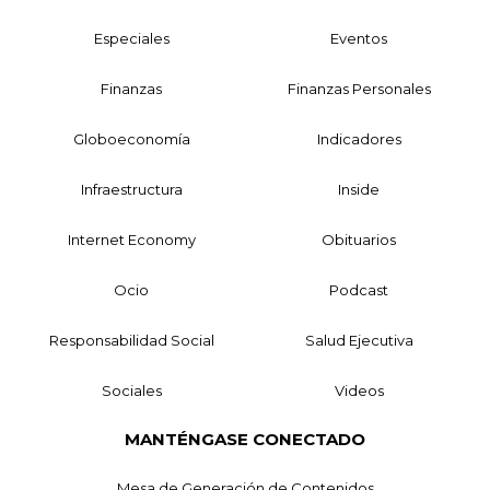
Especiales
Eventos
Finanzas
Finanzas Personales
Globoeconomía
Indicadores
Infraestructura
Inside
Internet Economy
Obituarios
Ocio
Podcast
Responsabilidad Social
Salud Ejecutiva
Sociales
Videos
MANTÉNGASE CONECTADO
Mesa de Generación de Contenidos