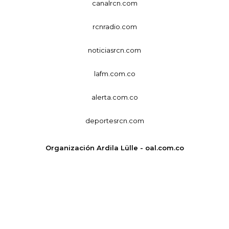
canalrcn.com
rcnradio.com
noticiasrcn.com
lafm.com.co
alerta.com.co
deportesrcn.com
Organización Ardila Lülle - oal.com.co