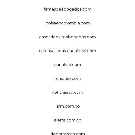
firmasdeabogados.com
bolsaencolombia.com
casosdeexitoabogados.com
carnavalindustriacultural.com
canalrcn.com
rcnradio.com
noticiasrcn.com
lafm.com.co
alerta.com.co
deportesrcn.com