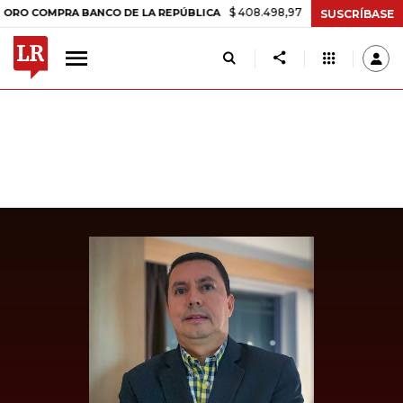
$ 408.498,97
+$ 8.753,81
+2,19%
OMPRA BANCO DE LA REPÚBLICA
SUSCRÍBASE