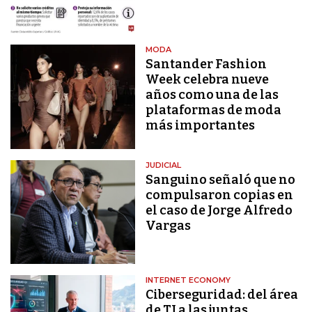
MODA
Santander Fashion
Week celebra nueve
años como una de las
plataformas de moda
más importantes
JUDICIAL
Sanguino señaló que no
compulsaron copias en
el caso de Jorge Alfredo
Vargas
INTERNET ECONOMY
Ciberseguridad: del área
de TI a las juntas