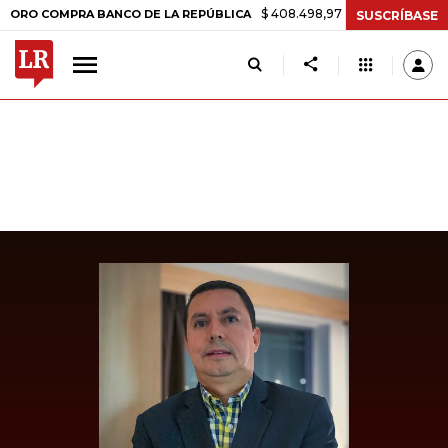
$ 408.498,97
+$ 8.753,81
+2,19%
COMPRA BANCO DE LA REPÚBLICA
SUSCRÍBASE