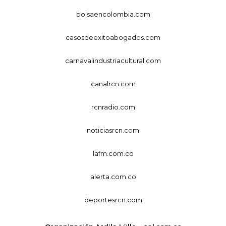
bolsaencolombia.com
casosdeexitoabogados.com
carnavalindustriacultural.com
canalrcn.com
rcnradio.com
noticiasrcn.com
lafm.com.co
alerta.com.co
deportesrcn.com