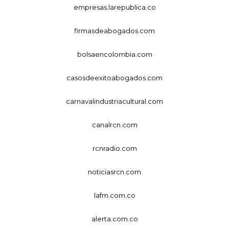
empresas.larepublica.co
firmasdeabogados.com
bolsaencolombia.com
casosdeexitoabogados.com
carnavalindustriacultural.com
canalrcn.com
rcnradio.com
noticiasrcn.com
lafm.com.co
alerta.com.co