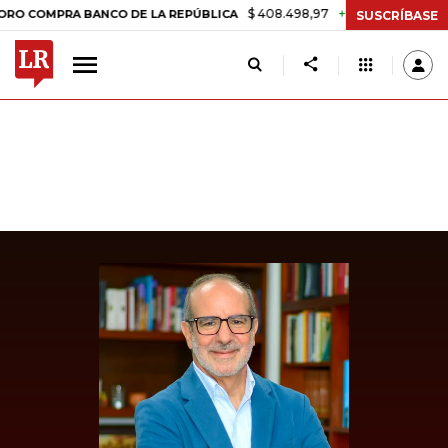
$ 408.498,97
+$ 8.753,81
+2,19%
MPRA BANCO DE LA REPÚBLICA
T
SUSCRÍBASE