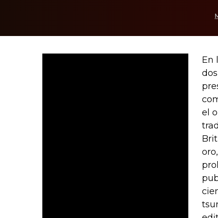
En 
dos
pre
com
el 
tra
Bri
oro
pro
pub
cie
tsu
edi