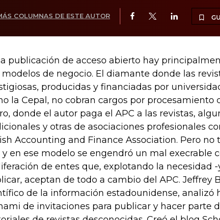
MÁS COLUMNAS DE ESTE AUTOR
G
la publicación de acceso abierto hay principalme
 modelos de negocio. El diamante donde las revi
stigiosas, producidas y financiadas por universid
o la Cepal, no cobran cargos por procesamiento de
oro, donde el autor paga el APC a las revistas, algu
dicionales y otras de asociaciones profesionales c
tish Accounting and Finance Association. Pero no t
, y en ese modelo se engendró un mal execrable c
liferación de entes que, explotando la necesidad -
licar, aceptan de todo a cambio del APC. Jeffrey Be
ntífico de la información estadounidense, analizó 
nami de invitaciones para publicar y hacer parte 
toriales de revistas desconocidas. Creó el blog Sc