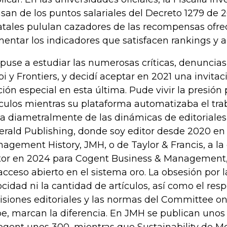
san de los puntos salariales del Decreto 1279 de 2
atales pululan cazadores de las recompensas ofre
entar los indicadores que satisfacen rankings y a
puse a estudiar las numerosas críticas, denuncias 
i y Frontiers, y decidí aceptar en 2021 una invitac
ción especial en esta última. Pude vivir la presión
ículos mientras su plataforma automatizaba el tra
ta diametralmente de las dinámicas de editoriales
rald Publishing, donde soy editor desde 2020 en e
agement History, JMH, o de Taylor & Francis, a l
tor en 2024 para Cogent Business & Management
acceso abierto en el sistema oro. La obsesión por la
ocidad ni la cantidad de artículos, así como el resp
isiones editoriales y las normas del Committee on
e, marcan la diferencia. En JMH se publican unos 