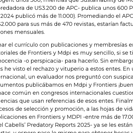
ogent unos 300, mientras que Sustainability de Mdp
redadora de US3.200 de APC- publica unos 600 PD
 2024 publicó más de 11.000). Promediando el AP
2.000 para sus más de 470 revistas, estarían fact
lones mensuales.
nar el currículo con publicaciones y membresías 
toriales de Frontiers y Mdpi es muy sencillo, si se 
inocencia -o perspicacia- para hacerlo. Sin embargo
s he visto el rechazo y vituperio a estos entes. En
ernacional, un evaluador nos preguntó con suspic
umentos publicábamos en Mdpi y Frontiers ¡buen
hace común en congresos internacionales cuesti
encias que usan referencias de esos entes. Finalm
cesos de selección y promoción, a las hojas de vi
licaciones en Frontiers y MDPI -entre más de 17.00
el Cabells’ Predatory Reports 2025- ya se les están