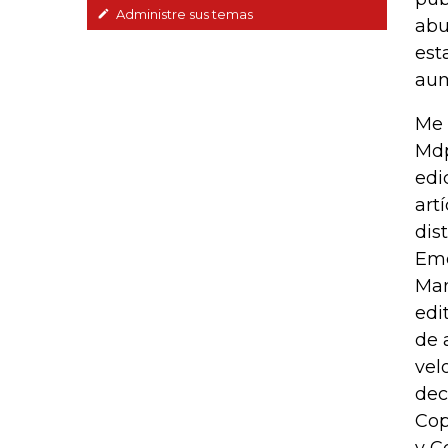
Administre sus temas
abu
est
aum
Me 
Mdp
edi
art
dis
Eme
Man
edi
de 
vel
dec
Cop