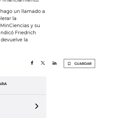
y financiamiento.
a, hago un llamado a
lerar la
 MinCiencias y su
ndicó Friedrich
 devuelve la
GUARDAR
ARA
Next slide