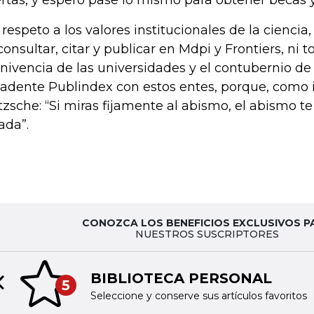
rtas, y espero pase lo mismo para obtener becas 
 respeto a los valores institucionales de la cienci
consultar, citar y publicar en Mdpi y Frontiers, ni to
nivencia de las universidades y el contubernio de
adente Publindex con estos entes, porque, como i
tzsche: “Si miras fijamente al abismo, el abismo te
ada”.
CONOZCA LOS BENEFICIOS EXCLUSIVOS P
NUESTROS SUSCRIPTORES
BIBLIOTECA PERSONAL
5
Previous slide
Seleccione y conserve sus artículos favoritos