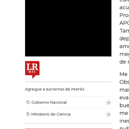
acu
Pro
APC
Tam
dep
ame
meg
de 
Me 
Obs
man
Agregue a sus temas de interés
eva
Gobierno Nacional
bue
me 
Ministerio de Ciencia
ine
pub