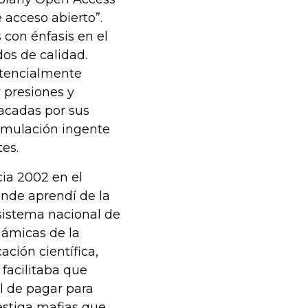
acceso abierto”.
s con énfasis en el
dos de calidad.
potencialmente
 presiones y
acadas por sus
umulación ingente
es.
cia 2002 en el
nde aprendí de la
sistema nacional de
inámicas de la
ción científica,
facilitaba que
l de pagar para
vestiga mafias que