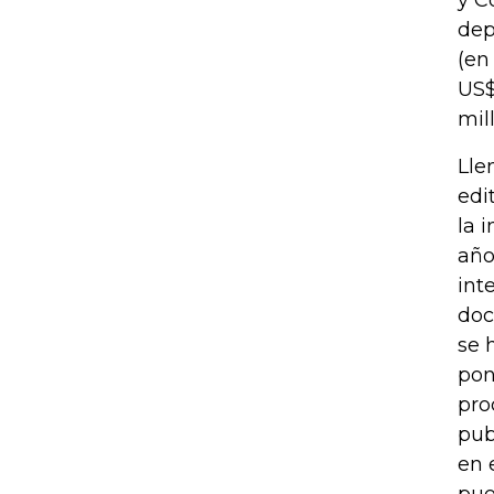
y C
dep
(en
US$
mil
Lle
edi
la 
año
int
doc
se 
pon
pro
pub
en 