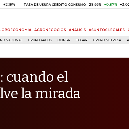
29,66%
+0,87%
+3,02%
TASA DE USURA CRÉDITO CONSUMO
D
LOBOECONOMÍA
AGRONEGOCIOS
ANÁLISIS
ASUNTOS LEGALES
RNO NACIONAL
GRUPO ARGOS
ODINSA
HOGAR
GRUPO NUTRESA
A
: cuando el
lve la mirada