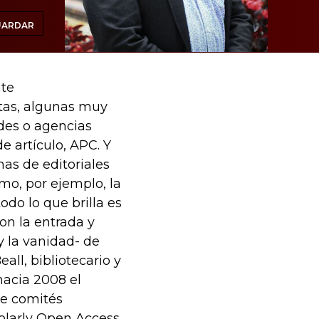
UARDAR
nte
stas, algunas muy
ades o agencias
 artículo, APC. Y
nas de editoriales
omo, por ejemplo, la
odo lo que brilla es
on la entrada y
y la vanidad- de
all, bibliotecario y
hacia 2008 el
de comités
holarly Open Access