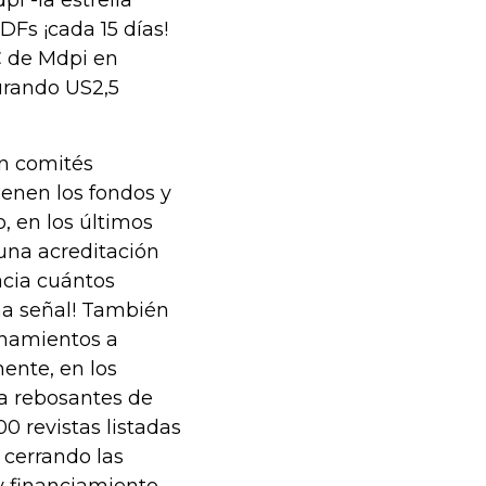
i -la estrella
Fs ¡cada 15 días!
C de Mdpi en
urando US2,5
en comités
tienen los fondos y
, en los últimos
 una acreditación
acia cuántos
a señal! También
onamientos a
ente, en los
da rebosantes de
0 revistas listadas
 cerrando las