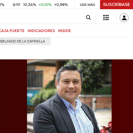
SUSCRÍBASE
10,34%
+0,10%
+0,98%
$ 416,96
+$ 0,05
+0,01%
TF
UVR
VER MÁS
BITC
CAJA FUERTE
INDICADORES
INSIDE
BELARDO DE LA ESPRIELLA