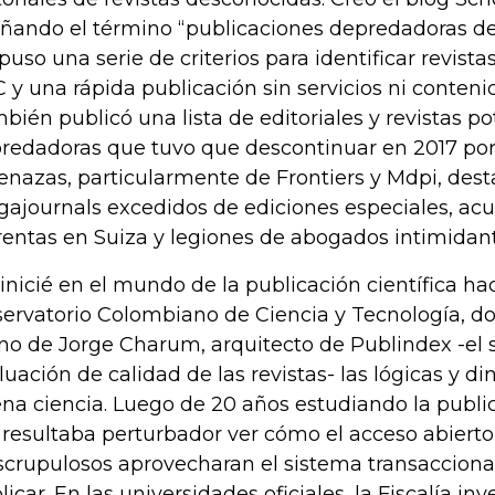
ñando el término “publicaciones depredadoras de 
puso una serie de criterios para identificar revista
 y una rápida publicación sin servicios ni conteni
bién publicó una lista de editoriales y revistas 
redadoras que tuvo que descontinuar en 2017 por
nazas, particularmente de Frontiers y Mdpi, dest
ajournals excedidos de ediciones especiales, ac
rentas en Suiza y legiones de abogados intimidant
inicié en el mundo de la publicación científica ha
ervatorio Colombiano de Ciencia y Tecnología, do
o de Jorge Charum, arquitecto de Publindex -el 
luación de calidad de las revistas- las lógicas y d
na ciencia. Luego de 20 años estudiando la publica
resultaba perturbador ver cómo el acceso abierto 
scrupulosos aprovecharan el sistema transacciona
licar. En las universidades oficiales, la Fiscalía in