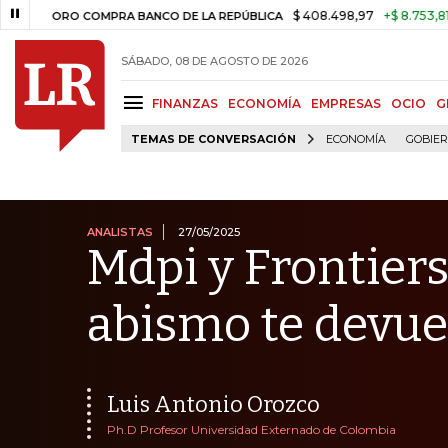
$ 408.498,97
+$ 8.753,81
+2,19%
RO COMPRA BANCO DE LA REPÚBLICA
SÁBADO, 08 DE AGOSTO DE 2026
FINANZAS
ECONOMÍA
EMPRESAS
OCIO
G
TEMAS DE CONVERSACIÓN
ECONOMÍA
GOBIE
ANALISTAS
27/05/2025
Mdpi y Frontiers
abismo te devue
Luis Antonio Orozco
Ph.D Profesor Universidad Externado de Colombia