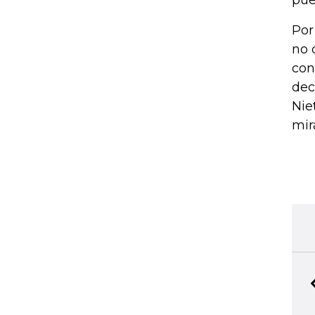
pue
Por
no 
con
dec
Nie
mir