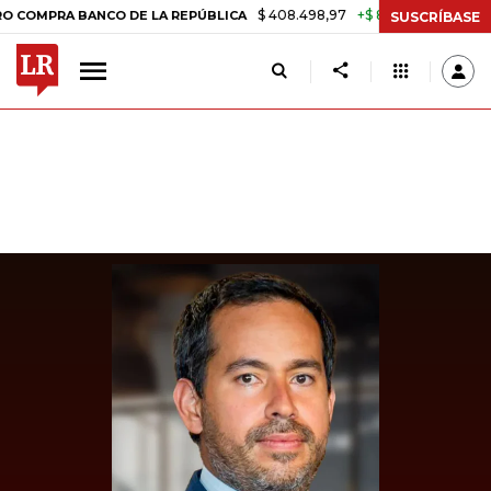
$ 408.498,97
+$ 8.753,81
+2,19%
RA BANCO DE LA REPÚBLICA
TA
SUSCRÍBASE