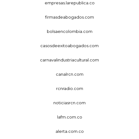
empresas.larepublica.co
firmasdeabogados.com
bolsaencolombia.com
casosdeexitoabogados.com
carnavalindustriacultural.com
canalrcn.com
rcnradio.com
noticiasrcn.com
lafm.com.co
alerta.com.co