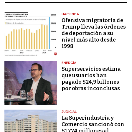
HACIENDA
Ofensiva migratoria de
Trump lleva las órdenes
de deportación a su
nivel más alto desde
1998
ENERGÍA
Superservicios estima
que usuarios han
pagado $24,9 billones
por obras inconclusas
JUDICIAL
La Superindustria y
Comercio sancionó con
$1.774 millones al