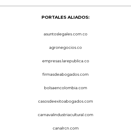
PORTALES ALIADOS:
asuntoslegales.com.co
agronegocios.co
empresas.larepublica.co
firmasdeabogados.com
bolsaencolombia.com
casosdeexitoabogados.com
carnavalindustriacultural.com
canalrcn.com