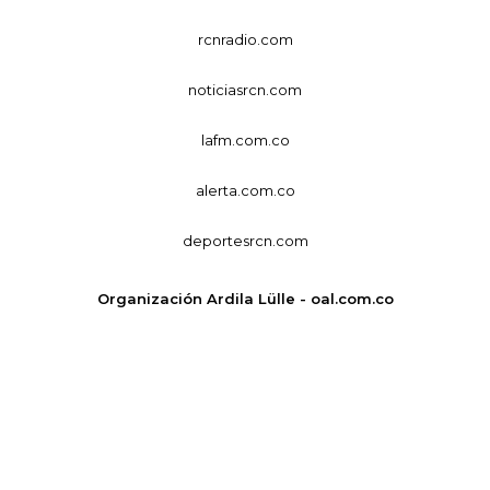
rcnradio.com
noticiasrcn.com
lafm.com.co
alerta.com.co
deportesrcn.com
Organización Ardila Lülle - oal.com.co