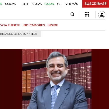
SUSCRÍBASE
%
10,34%
+0,10%
+0,98%
$ 416,96
+$ 0,05
+0,01%
DTF
UVR
VER MÁS
CAJA FUERTE
INDICADORES
INSIDE
BELARDO DE LA ESPRIELLA