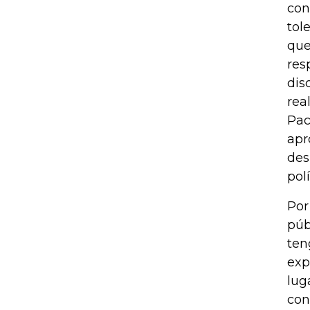
con
tol
que
res
dis
rea
Pac
apr
des
pol
Por
púb
ten
exp
lug
con