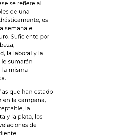
ase se refiere al
bles de una
 drásticamente, es
sta semana el
ro. Suficiente por
abeza,
, la laboral y la
e le sumarán
on la misma
ta.
tañas que han estado
on en la campaña,
ceptable, la
a y la plata, los
evelaciones de
diente