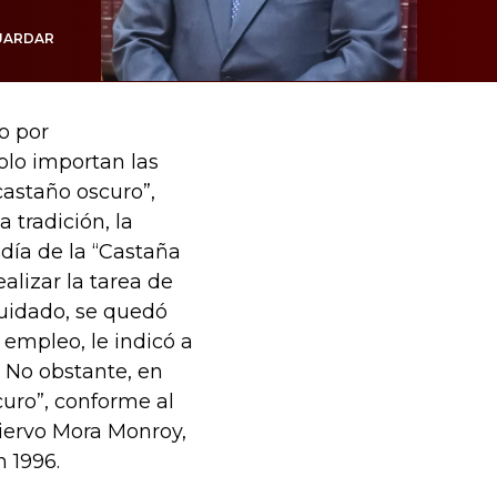
UARDAR
o por
solo importan las
castaño oscuro”,
 tradición, la
 día de la “Castaña
alizar la tarea de
scuidado, se quedó
 empleo, le indicó a
 No obstante, en
curo”, conforme al
iervo Mora Monroy,
n 1996.