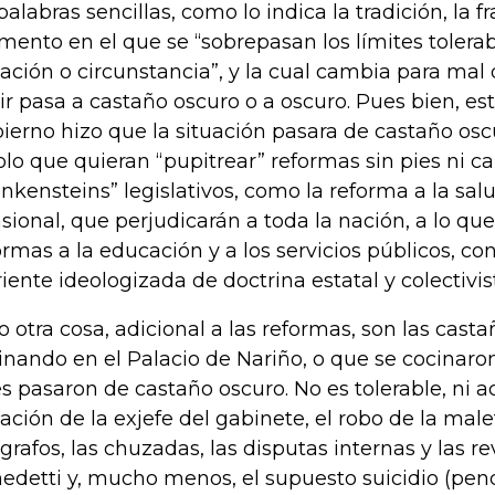
palabras sencillas, como lo indica la tradición, la fr
ento en el que se “sobrepasan los límites tolera
uación o circunstancia”, y la cual cambia para mal
ir pasa a castaño oscuro o a oscuro. Pues bien, e
ierno hizo que la situación pasara de castaño oscu
solo que quieran “pupitrear” reformas sin pies ni c
ankensteins” legislativos, como la reforma a la salud
sional, que perjudicarán a toda la nación, a lo qu
ormas a la educación y a los servicios públicos, c
riente ideologizada de doctrina estatal y colectivis
o otra cosa, adicional a las reformas, son las cas
inando en el Palacio de Nariño, o que se cocinar
s pasaron de castaño oscuro. No es tolerable, ni a
uación de la exjefe del gabinete, el robo de la malet
ígrafos, las chuzadas, las disputas internas y las r
edetti y, mucho menos, el supuesto suicidio (pen