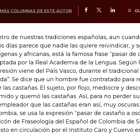
MÁS COLUMNAS DE ESTE AUTOR
G
tro de nuestras tradiciones españolas, aun cuand
os días parece que nadie las quiere reivindicar, y 
ígenas y africanas, está la famosa frase “pasar de 
ptada por la Real Academia de la Lengua. Según la
resión viene del País Vasco, durante el tradicional
da”. Se dice que un hombre fue contratado para re
r las castañas. El sujeto, por flojo, mediocre y de
mido y quemó las castañas. Así, para no perder su
empleador que las castañas eran así, muy oscuras.
ombia, se usa la expresión “pasar de castaño a os
icón de Fraseología del Español de Colombia de S
sto en circulación por el Instituto Caro y Cuervo e