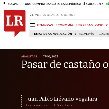
0%
$ 408.498,97
+$ 8.753,81
ORO COMPRA BANCO DE LA REPÚBLICA
VIERNES, 07 DE AGOSTO DE 2026
FINANZAS
ECONOMÍA
EMPRESAS
OCIO
G
TEMAS DE CONVERSACIÓN
ECONOMÍA
GOBIE
ANALISTAS
17/06/2023
Pasar de castaño 
Juan Pablo Liévano Vegalara
Exsuperintendente de Sociedades