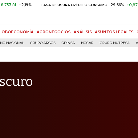
+2,19%
29,66%
+0,87%
+3,02
TASA DE USURA CRÉDITO CONSUMO
LOBOECONOMÍA
AGRONEGOCIOS
ANÁLISIS
ASUNTOS LEGALES
RNO NACIONAL
GRUPO ARGOS
ODINSA
HOGAR
GRUPO NUTRESA
A
oscuro