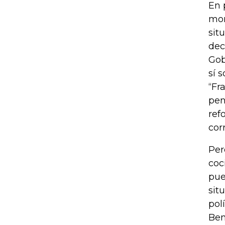
En 
mom
sit
dec
Gob
sí 
“Fr
pen
ref
cor
Per
coc
pue
sit
pol
Ben