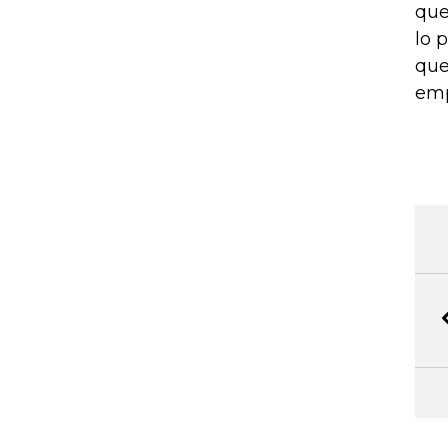
que
lo 
que
emp