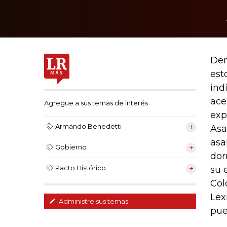
Den
est
ind
ace
Agregue a sus temas de interés
exp
Armando Benedetti
Asa
asa
Gobierno
dor
Pacto Histórico
su 
Col
Lex
Administre sus temas
pue