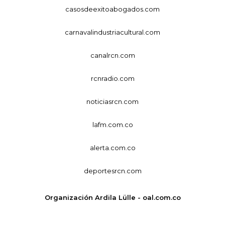
casosdeexitoabogados.com
carnavalindustriacultural.com
canalrcn.com
rcnradio.com
noticiasrcn.com
lafm.com.co
alerta.com.co
deportesrcn.com
Organización Ardila Lülle - oal.com.co