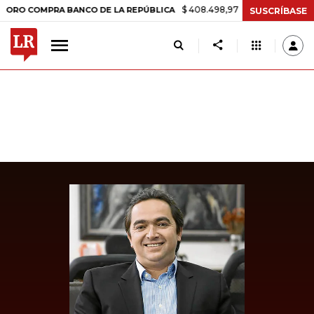
$ 408.498,97
+$ 8.753,81
+2,19%
OMPRA BANCO DE LA REPÚBLICA
SUSCRÍBASE