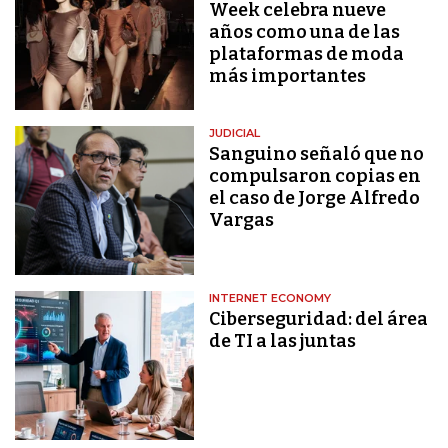
Week celebra nueve
años como una de las
plataformas de moda
más importantes
JUDICIAL
Sanguino señaló que no
compulsaron copias en
el caso de Jorge Alfredo
Vargas
INTERNET ECONOMY
Ciberseguridad: del área
de TI a las juntas