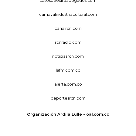
casosdeexitoabogados.com
carnavalindustriacultural.com
canalrcn.com
rcnradio.com
noticiasrcn.com
lafm.com.co
alerta.com.co
deportesrcn.com
Organización Ardila Lülle - oal.com.co