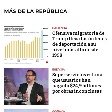
MÁS DE LA REPÚBLICA
HACIENDA
Ofensiva migratoria de
Trump lleva las órdenes
de deportación a su
nivel más alto desde
1998
ENERGÍA
Superservicios estima
que usuarios han
pagado $24,9 billones
por obras inconclusas
JUDICIAL