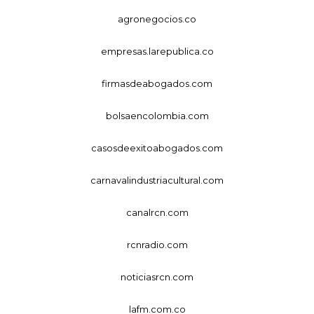
agronegocios.co
empresas.larepublica.co
firmasdeabogados.com
bolsaencolombia.com
casosdeexitoabogados.com
carnavalindustriacultural.com
canalrcn.com
rcnradio.com
noticiasrcn.com
lafm.com.co