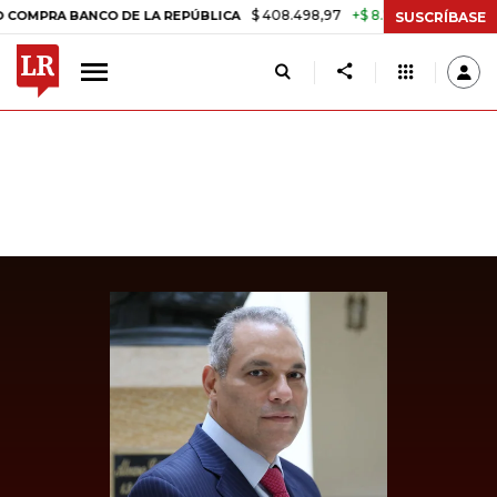
$ 408.498,97
+$ 8.753,81
+2,19%
A BANCO DE LA REPÚBLICA
TAS
SUSCRÍBASE