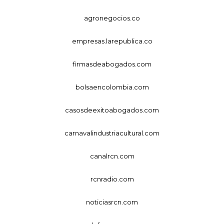
agronegocios.co
empresas.larepublica.co
firmasdeabogados.com
bolsaencolombia.com
casosdeexitoabogados.com
carnavalindustriacultural.com
canalrcn.com
rcnradio.com
noticiasrcn.com