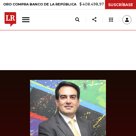
$ 408.498,97
+$ 8.753,81
+2,19%
COMPRA BANCO DE LA REPÚBLICA
SUSCRÍBASE