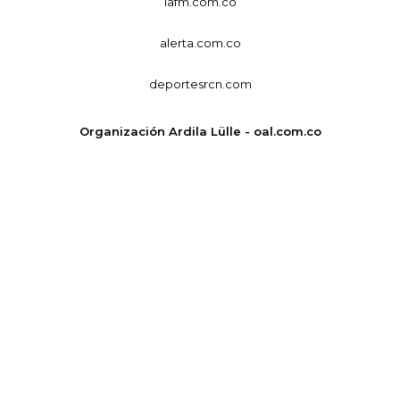
lafm.com.co
alerta.com.co
deportesrcn.com
Organización Ardila Lülle - oal.com.co