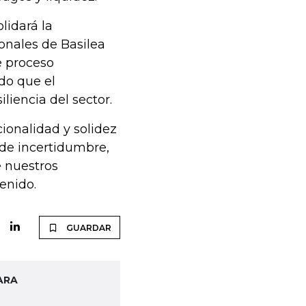
lidará la
onales de Basilea
te proceso
ndo que el
liencia del sector.
ionalidad y solidez
de incertidumbre,
e nuestros
enido.
GUARDAR
ARA