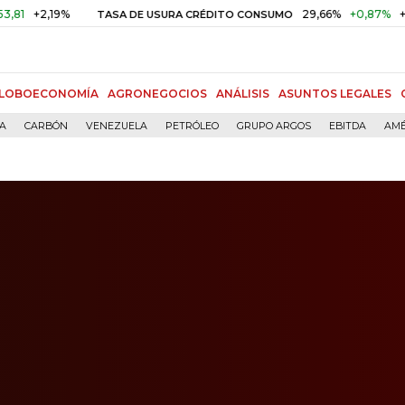
19%
29,66%
+0,87%
+3,02%
TASA DE USURA CRÉDITO CONSUMO
LOBOECONOMÍA
AGRONEGOCIOS
ANÁLISIS
ASUNTOS LEGALES
ÍA
CARBÓN
VENEZUELA
PETRÓLEO
GRUPO ARGOS
EBITDA
AMÉ