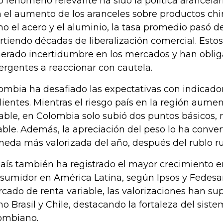
o fenómeno relevante ha sido la política arancela
 el aumento de los aranceles sobre productos chi
o el acero y el aluminio, la tasa promedio pasó d
irtiendo décadas de liberalización comercial. Est
erado incertidumbre en los mercados y han obliga
rgentes a reaccionar con cautela.
ombia ha desafiado las expectativas con indicador
ilientes. Mientras el riesgo país en la región aum
able, en Colombia solo subió dos puntos básicos
able. Además, la apreciación del peso lo ha conve
eda más valorizada del año, después del rublo ru
país también ha registrado el mayor crecimiento e
sumidor en América Latina, según Ipsos y Fedesarr
cado de renta variable, las valorizaciones han s
o Brasil y Chile, destacando la fortaleza del siste
ombiano.