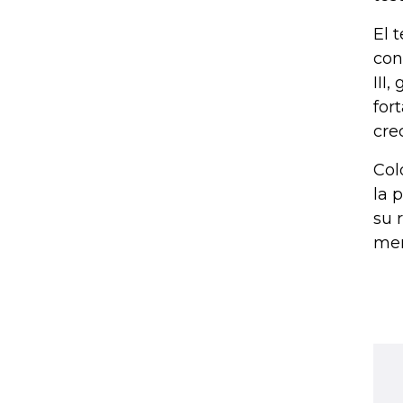
El 
con
III
for
cre
Col
la 
su 
mer