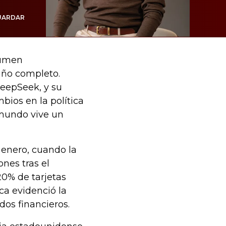
UARDAR
lumen
año completo.
 DeepSeek, y su
bios en la política
l mundo vive un
 enero, cuando la
nes tras el
0% de tarjetas
ca evidenció la
dos financieros.