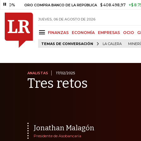
$ 408.498,97
+$ 8.753,81
+2,
ORO COMPRA BANCO DE LA REPÚBLICA
JUEVES, 06 DE AGOSTO DE 2026
FINANZAS
ECONOMÍA
EMPRESAS
OCIO
G
TEMAS DE CONVERSACIÓN
LA CALERA
MINER
ANALISTAS
17/02/2025
Tres retos
Jonathan Malagón
Presidente de Asobancaria