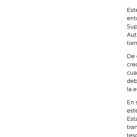
Est
ent
Sup
Aut
tie
De 
cre
cua
deb
la 
En 
est
Est
tra
tes