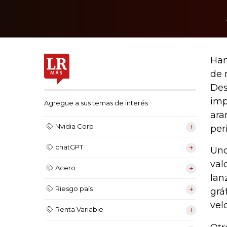
Han
de 
Des
imp
Agregue a sus temas de interés
ara
Nvidia Corp
per
chatGPT
Uno
val
Acero
lan
Riesgo país
grá
vel
Renta Variable