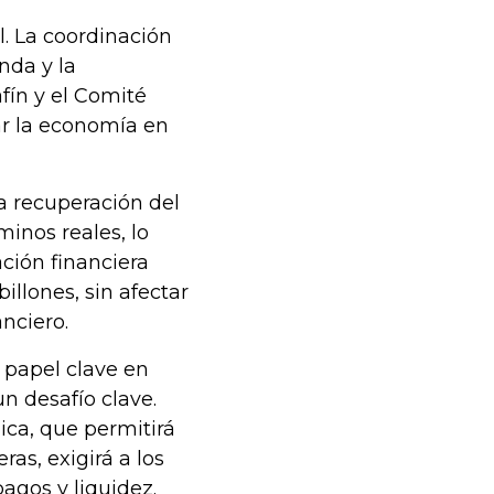
l. La coordinación
nda y la
fín y el Comité
ar la economía en
la recuperación del
minos reales, lo
ción financiera
illones, sin afectar
anciero.
 papel clave en
n desafío clave.
ica, que permitirá
ras, exigirá a los
agos y liquidez.