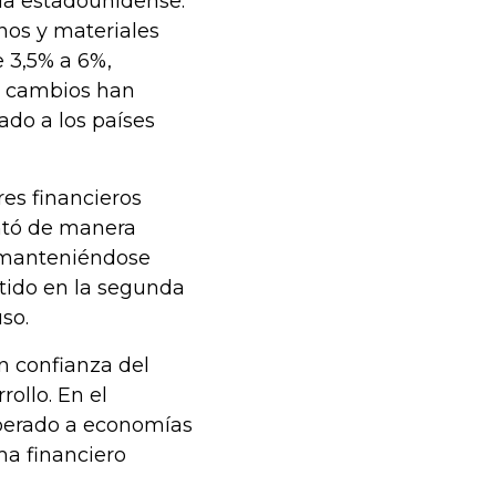
ria estadounidense.
nos y materiales
e 3,5% a 6%,
os cambios han
do a los países
es financieros
entó de manera
, manteniéndose
rtido en la segunda
so.
n confianza del
ollo. En el
uperado a economías
ma financiero