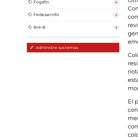
Otr
Fogafin
Con
Fedesarrollo
com
rev
Bre-B
gen
eme
Administre sus temas
Col
res
not
est
mon
El 
con
mer
com
col