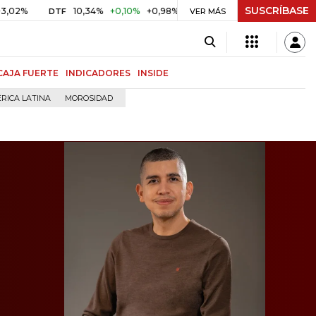
SUSCRÍBASE
10,34%
+0,10%
+0,98%
$ 416,91
+$ 0,05
+0,01%
DTF
UVR
VER MÁS
B
CAJA FUERTE
INDICADORES
INSIDE
RICA LATINA
MOROSIDAD