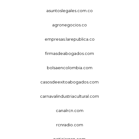
asuntoslegales.com.co
agronegocios.co
empresas.larepublica.co
firmasdeabogados.com
bolsaencolombia.com
casosdeexitoabogados.com
carnavalindustriacultural.com
canalrcn.com
rcnradio.com