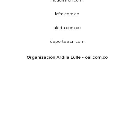
noticiasrcn.com
lafm.com.co
alerta.com.co
deportesrcn.com
Organización Ardila Lülle - oal.com.co