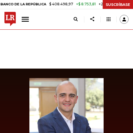
$ 408.498,97
+$ 8.753,81
+2,19%
DE LA REPÚBLICA
TASA DE USUR
SUSCRÍBASE