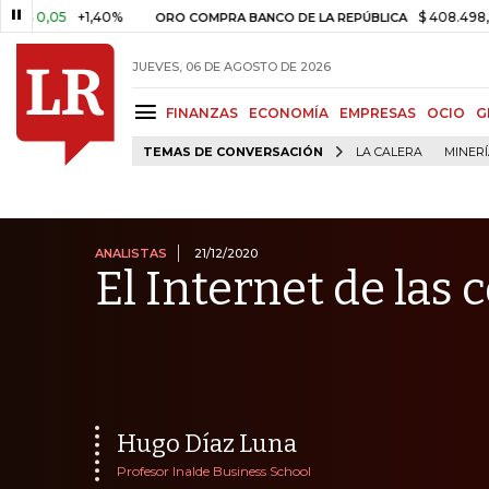
5
+1,40%
$ 408.498,97
+$ 8.
ORO COMPRA BANCO DE LA REPÚBLICA
JUEVES, 06 DE AGOSTO DE 2026
FINANZAS
ECONOMÍA
EMPRESAS
OCIO
G
TEMAS DE CONVERSACIÓN
LA CALERA
MINER
ANALISTAS
21/12/2020
El Internet de las 
Hugo Díaz Luna
Profesor Inalde Business School