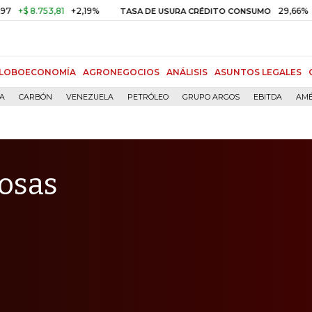
753,81
+2,19%
29,66%
+0,87%
TASA DE USURA CRÉDITO CONSUMO
LOBOECONOMÍA
AGRONEGOCIOS
ANÁLISIS
ASUNTOS LEGALES
ÍA
CARBÓN
VENEZUELA
PETRÓLEO
GRUPO ARGOS
EBITDA
AMÉ
cosas