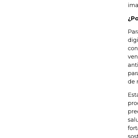
ima
¿Po
Par
dig
con
ven
ant
par
de 
Est
pro
pre
sal
for
sos