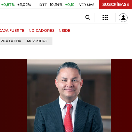
SUSCRÍBASE
+3,02%
10,34%
+0,10%
+0,98%
$ 416,86
+$ 0,05
+
DTF
VER MÁS
UVR
CAJA FUERTE
INDICADORES
INSIDE
RICA LATINA
MOROSIDAD