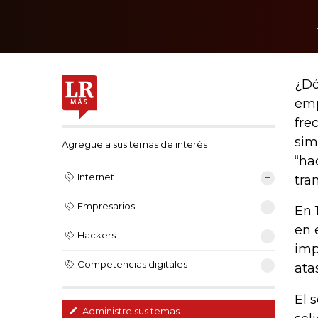
¿Dó
emp
fre
sim
Agregue a sus temas de interés
“ha
Internet
tra
Empresarios
En 
en 
Hackers
imp
Competencias digitales
ata
El 
Administre sus temas