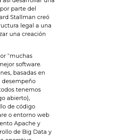
a así desarrollar una
por parte del
hard Stallman creó
uctura legal a una
zar una creación
 por “muchas
mejor software.
ones, basadas en
lto desempeño
y todos tenemos
o abierto),
lo de código
ware o entorno web
ento Apache y
ollo de Big Data y