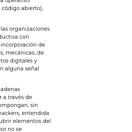
ma operativo
código abierto),
las organizaciones
ductiva con
 incorporación de
as, mecánicas, de
tos digitales y
en alguna señal
 cadenas
 a través de
compongan, sin
 hackers, entendida
ubrir elementos del
so no se