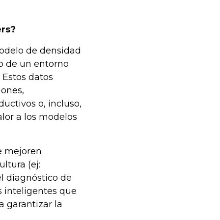
ers?
modelo de densidad
to de un entorno
 Estos datos
iones,
uctivos o, incluso,
lor a los modelos
ue mejoren
ltura (ej:
el diagnóstico de
 inteligentes que
a garantizar la