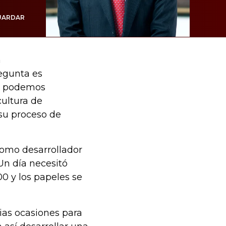
UARDAR
a
regunta es
la podemos
cultura de
 su proceso de
como desarrollador
 Un día necesitó
0 y los papeles se
ias ocasiones para