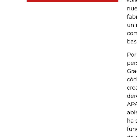
sol
nue
fab
un 
com
bas
Por
per
Gra
cód
cre
der
APA
abi
ha 
fun