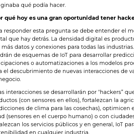
ginaba qué podía hacer.
r qué hoy es una gran oportunidad tener hack
a responder esta pregunta se debe entender el 
ital que hay detrás. La densidad digital es produc
 más datos y conexiones para todas las industrias.
drán de esquemas de IoT para desarrollar predicc
icipaciones o automatizaciones a los modelos prod
a el descubrimiento de nuevas interacciones de va
negocio.
as interacciones se desarrollarán por “hackers” q
ductos (con sensores en ellos), fortalezcan la agricu
dicciones de clima para las cosechas), optimicen 
ud (sensores en el cuerpo humano) o con ciudades
talezcan los servicios públicos y en general, IoT par
tenibilidad en cualquier industria.