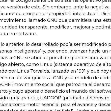
icitar el código fuente de su sistema operativo par
va versión de este. Sin embargo, ante la negativa 
ricante de otorgar su “propiedad intelectual”, Ric
movimiento llamado GNU que permitiera una estr
unidad transparente, modificar, mejorar y optimi
ada en software.
 lo anterior, lo desarrollado podía ser modificado
sonas inteligentes” y, por ende, avanzar hacia un 
cias a GNU se abrió el portal de grandes innovaci
igo abierto, como Linux (sistema operativo de a
ado por Linus Torvalds, lanzado en 1991 y que ho
echo a utilizar gracias a GNU y su modelo de códig
CHE (movimiento social que patrocina el desarrol
erto y cuyo aporte o beneficio al mundo del soft
sido muy grande), HADOOP (producto del movimi
ciona como motor esencial para el avance y desarr