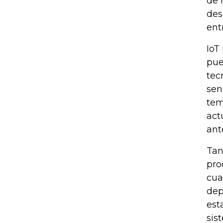
de 
des
ent
IoT
pue
tec
sen
tem
act
ante
Tan
pro
cua
dep
est
sis