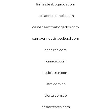
firmasdeabogados.com
bolsaencolombia.com
casosdeexitoabogados.com
carnavalindustriacultural.com
canalrcn.com
rcnradio.com
noticiasrcn.com
lafm.com.co
alerta.com.co
deportesrcn.com