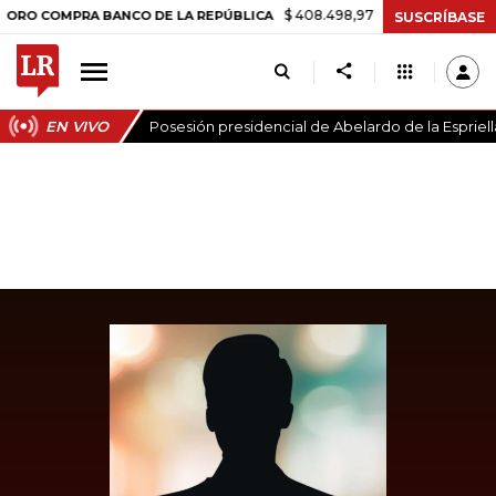
$ 408.498,97
+$ 8.753,81
+2,19%
OMPRA BANCO DE LA REPÚBLICA
SUSCRÍBASE
EN VIVO
Posesión presidencial de Abelardo de la Espriell