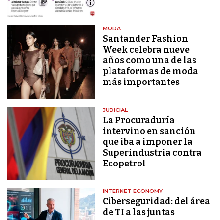
MODA
Santander Fashion
Week celebra nueve
años como una de las
plataformas de moda
más importantes
JUDICIAL
La Procuraduría
intervino en sanción
que iba a imponer la
Superindustria contra
Ecopetrol
INTERNET ECONOMY
Ciberseguridad: del área
de TI a las juntas